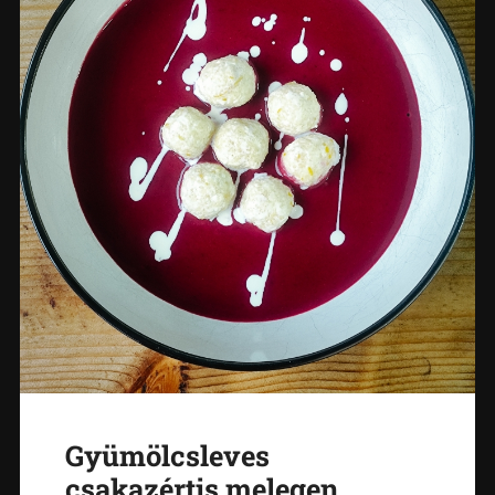
Gyümölcsleves
csakazértis melegen