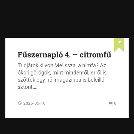
Fűszernapló 4. – citromfű
Tudjátok ki volt Melissza, a nimfa? Az
ókori görögök, mint mindenről, erről is
szőttek egy női magazinba is beleillő
sztorit….
2026-05-10
0