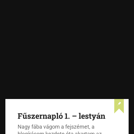
Fűszernapló 1. – lestyán
Nagy fába vágom a fejszémet, a