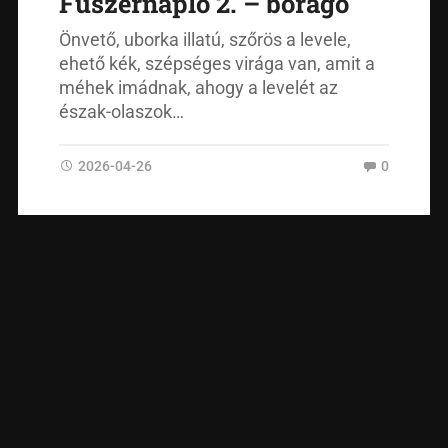
Fűszernapló 2. – borágó
Önvető, uborka illatú, szőrös a levele,
ehető kék, szépséges virága van, amit a
méhek imádnak, ahogy a levelét az
észak-olaszok…
2026-04-26
0