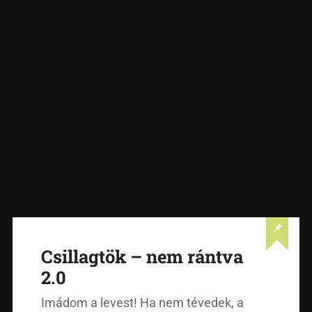
Csillagtök – nem rántva
2.0
Imádom a levest! Ha nem tévedek, a