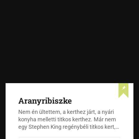
Aranyribiszke
Nem én ültettem, a kerthez járt, a nyári
konyha melletti titkos kerthez. Már nem
egy Stephen King regénybéli titkos kert,…