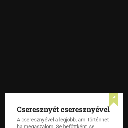
Cseresznyét cseresznyével
A cseresznyével a legjobb, ami történhet
ha megaszalom. Se befőttként, se