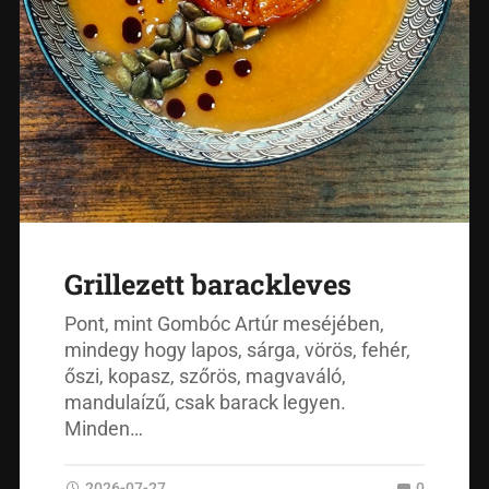
Grillezett barackleves
Pont, mint Gombóc Artúr meséjében,
mindegy hogy lapos, sárga, vörös, fehér,
őszi, kopasz, szőrös, magvaváló,
mandulaízű, csak barack legyen.
Minden…
2026-07-27
0