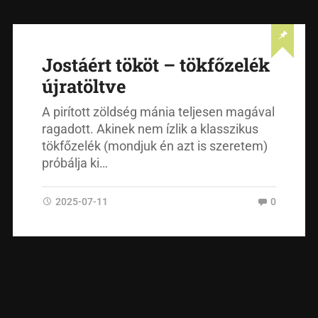
Jostáért tököt – tökfőzelék
újratöltve
A pirított zöldség mánia teljesen magával
ragadott. Akinek nem ízlik a klasszikus
tökfőzelék (mondjuk én azt is szeretem)
próbálja ki…
2025-07-11
0