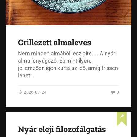
Grillezett almaleves
Nem minden almából lesz pite….. A nyári
alma lenyűgöző. És mint ilyen,
jellemzően igen kurta az idő, amíg frissen
lehet…
2026-07-24
0
Nyár eleji filozofálgatás