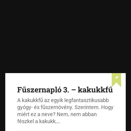
Fűszernapló 3. – kakukkfű
A kakukkfű az egyik legfantasztikusabb
gyógy- és fűszernövény. Szerintem. Hogy
miért ez a neve? Nem, nem abban
fészkel a kakukk,…