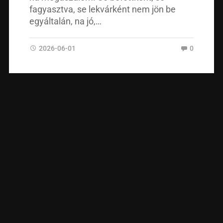
fagyasztva, se lekvárként nem jön be
egyáltalán, na jó,…
2026-06-01
0