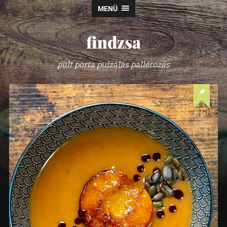
MENÜ
findzsa
pult porta pulzálás pallérozás