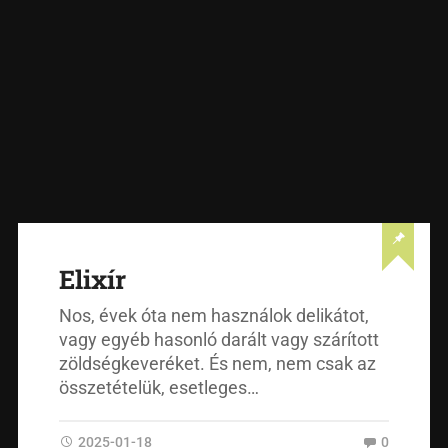
Elixír
Nos, évek óta nem használok delikátot,
vagy egyéb hasonló darált vagy szárított
zöldségkeveréket. És nem, nem csak az
összetételük, esetleges…
2025-01-18
0