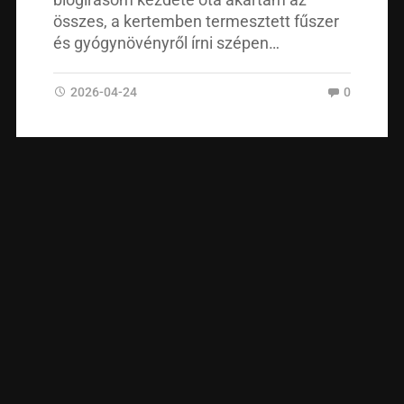
blogírásom kezdete óta akartam az
összes, a kertemben termesztett fűszer
és gyógynövényről írni szépen…
2026-04-24
0