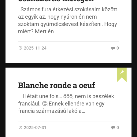
Számos fura étkezési szokásaim között
az egyik az, hogy nyáron én nem
szoktam gyümölcslevest készíteni. Hogy
miért? Mert én…
2025-11-24
0
Blanche ronde a oeuf
Il était une fois… ööö, nem is beszélek
franciául. 🤔 Ennek ellenére van egy
francia származású lakó a…
2025-07-31
0