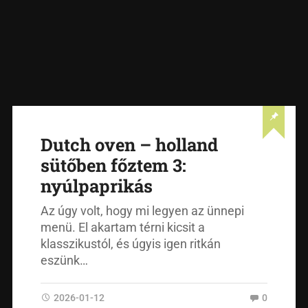
Dutch oven – holland
sütőben főztem 3:
nyúlpaprikás
Az úgy volt, hogy mi legyen az ünnepi
menü. El akartam térni kicsit a
klasszikustól, és úgyis igen ritkán
eszünk…
2026-01-12
0