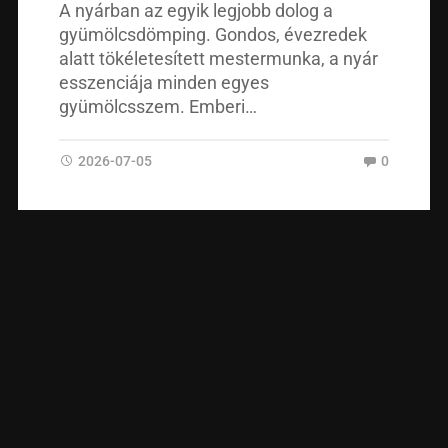
A nyárban az egyik legjobb dolog a
gyümölcsdömping. Gondos, évezredek
alatt tökéletesített mestermunka, a nyár
esszenciája minden egyes
gyümölcsszem. Emberi…
2026-07-05
0