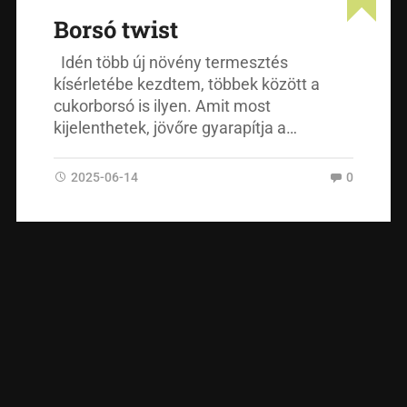
Borsó twist
Idén több új növény termesztés
kísérletébe kezdtem, többek között a
cukorborsó is ilyen. Amit most
kijelenthetek, jövőre gyarapítja a…
2025-06-14
0