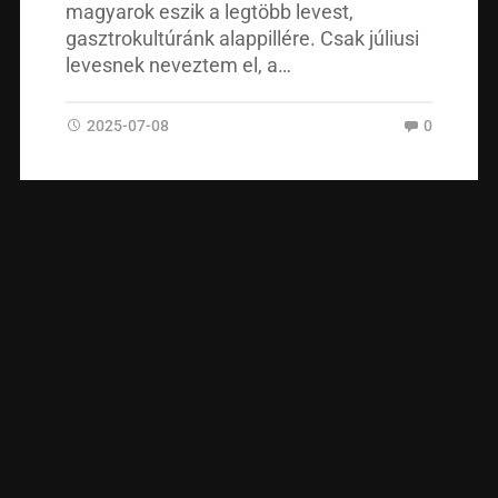
magyarok eszik a legtöbb levest,
gasztrokultúránk alappillére. Csak júliusi
levesnek neveztem el, a…
2025-07-08
0