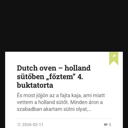
Dutch oven – holland
sütőben „főztem” 4.
buktatorta
És most jöjjön az a fajta kaja, ami miatt
vettem a holland sütőt. Minden áron a
szabadban akartam sütni olyat,…
2026-02-11
0