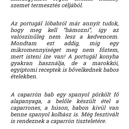
szemet termesztés céljából.
Az portugál lóbabról már annyit tudok,
hogy meg kell “hámozni”, így az
valószínűleg nem lesz a kedvencem.
Mondtam ezt addig, míg egy
mikromennyiséget meg nem főztem,
mert isteni íze van! A portugál konyha
gyakran használja, de a marokkói,
egyiptomi receptek is bővelkednek babos
ételekben.
A caparrón bab egy spanyol pörkölt fő
alapanyaga, a belőle készült étel a
caparrones, a húson, babon kívül van
benne spanyol kolbász is. Még fesztivált
is rendeznek a caparrón tiszteletére.