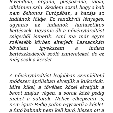
levendula, orgona, püspök-lila, viola,
ciklámen szín. Kezdem azzal, hogy a bab
nem őshonos Európában, a hazája az
indiánok földje. Ez rendkívül lényeges,
ugyanis az indiánok fantasztikus
kertészek. Ugyanis ők a növénytársítást
zsigerből ismerik. Ami ma már egyre
szélesebb körben elterjedt. Lassacskán
bővíteni igyekszem a indián
kertészkedésről szóló ismereteket, de ez
még csak a kezdet.
A növénytársítást legjobban szemléltető
módszer: áprilisban elvetjük a kukoricát.
Mire kikel, a tövéhez közel elvetjük a
babot május végén, a sorok közé pedig
mehet a sütőtök. Nehéz elképzelni is,
nem igaz? Pedig pofon egyszerű a képlet:
a futó babnak nem kell karó, hiszen ott a