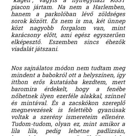
piacon jártam. Na nem a Harlemben,
hanem a parkolóban lévő zöldséges
sorok között. És nem is ma, két ünnep
közt nagyobb forgalom van, mint
karácsony előtt, ami egész egyszerűen
elképesztő. Eszemben sincs éhezők
viadalát játszani.
Nos sajnálatos módon nem tudtam meg
mindent a babokról ott a helyszínen, így
itthon erős kutatásba kezdtem, mert
baromira érdekelt, hogy a fenébe
nőhetnek ilyen ezerféle alakkal, színnel
és mintával. És a zacskókon szereplő
megnevezések is felettébb gyanúsak
voltak a szerény ismereteim ellenére.
Tudom-tudom, olyan ez, mint amikor a
lila lila, pedig lehetne padlizsán,