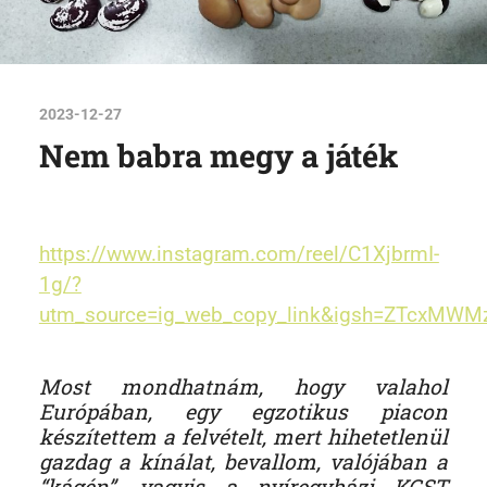
2023-12-27
Nem babra megy a játék
https://www.instagram.com/reel/C1XjbrmI-
1g/?
utm_source=ig_web_copy_link&igsh=ZTcxMW
Most mondhatnám, hogy valahol
Európában, egy egzotikus piacon
készítettem a felvételt, mert hihetetlenül
gazdag a kínálat, bevallom, valójában a
“kágén”, vagyis a nyíregyházi KGST