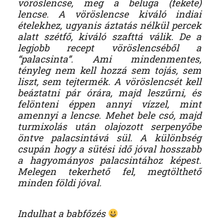
vöröslencse, meg a beluga (fekete)
lencse. A vöröslencse kiváló indiai
ételekhez, ugyanis áztatás nélkül percek
alatt szétfő, kiváló szafttá válik. De a
legjobb recept vöröslencséből a
“palacsinta”. Ami mindenmentes,
tényleg nem kell hozzá sem tojás, sem
liszt, sem tejtermék. A vöröslencsét kell
beáztatni pár órára, majd leszűrni, és
felönteni éppen annyi vízzel, mint
amennyi a lencse. Mehet bele csó, majd
turmixolás után olajozott serpenyőbe
öntve palacsintává sül. A különbség
csupán hogy a sütési idő jóval hosszabb
a hagyományos palacsintához képest.
Melegen tekerhető fel, megtölthető
minden földi jóval.
Indulhat a babfőzés