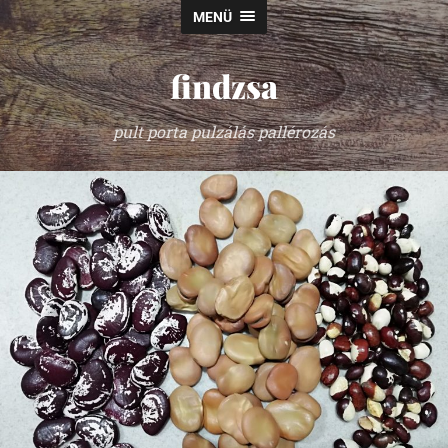
MENÜ
findzsa
pult porta pulzálás pallérozás