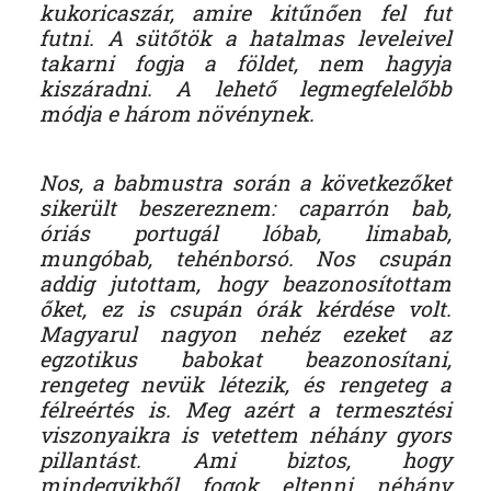
kukoricaszár, amire kitűnően fel fut
futni. A sütőtök a hatalmas leveleivel
takarni fogja a földet, nem hagyja
kiszáradni. A lehető legmegfelelőbb
módja e három növénynek.
Nos, a babmustra során a következőket
sikerült beszereznem: caparrón bab,
óriás portugál lóbab, limabab,
mungóbab, tehénborsó. Nos csupán
addig jutottam, hogy beazonosítottam
őket, ez is csupán órák kérdése volt.
Magyarul nagyon nehéz ezeket az
egzotikus babokat beazonosítani,
rengeteg nevük létezik, és rengeteg a
félreértés is. Meg azért a termesztési
viszonyaikra is vetettem néhány gyors
pillantást. Ami biztos, hogy
mindegyikből fogok eltenni néhány