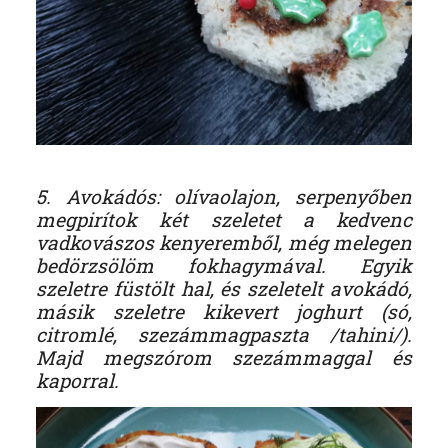
5. Avokádós: olívaolajon, serpenyőben
megpirítok két szeletet a kedvenc
vadkovászos kenyeremből, még melegen
bedörzsölöm fokhagymával. Egyik
szeletre füstölt hal, és szeletelt avokádó,
másik szeletre kikevert joghurt (só,
citromlé, szezámmagpaszta /tahini/).
Majd megszórom szezámmaggal és
kaporral.