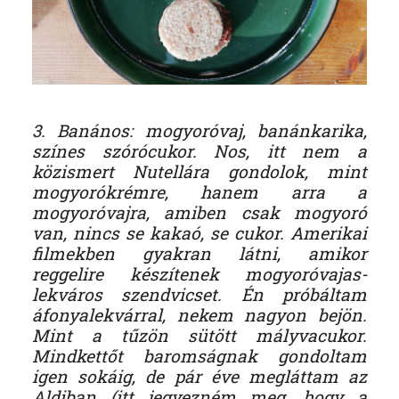
3. Banános: mogyoróvaj, banánkarika,
színes szórócukor. Nos, itt nem a
közismert Nutellára gondolok, mint
mogyorókrémre, hanem arra a
mogyoróvajra, amiben csak mogyoró
van, nincs se kakaó, se cukor. Amerikai
filmekben gyakran látni, amikor
reggelire készítenek mogyoróvajas-
lekváros szendvicset. Én próbáltam
áfonyalekvárral, nekem nagyon bejön.
Mint a tűzön sütött mályvacukor.
Mindkettőt baromságnak gondoltam
igen sokáig, de pár éve megláttam az
Aldiban (itt jegyezném meg, hogy a