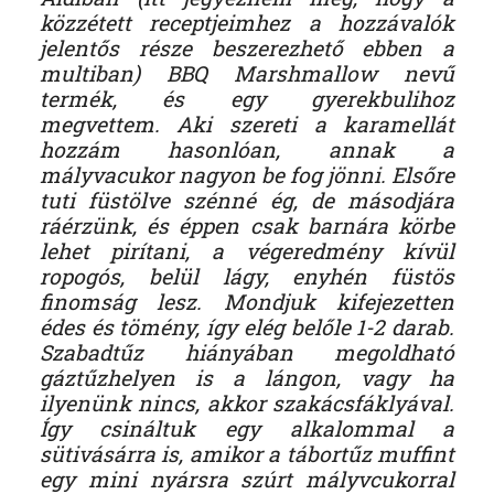
közzétett receptjeimhez a hozzávalók
jelentős része beszerezhető ebben a
multiban) BBQ Marshmallow nevű
termék, és egy gyerekbulihoz
megvettem. Aki szereti a karamellát
hozzám hasonlóan, annak a
mályvacukor nagyon be fog jönni. Elsőre
tuti füstölve szénné ég, de másodjára
ráérzünk, és éppen csak barnára körbe
lehet pirítani, a végeredmény kívül
ropogós, belül lágy, enyhén füstös
finomság lesz. Mondjuk kifejezetten
édes és tömény, így elég belőle 1-2 darab.
Szabadtűz hiányában megoldható
gáztűzhelyen is a lángon, vagy ha
ilyenünk nincs, akkor szakácsfáklyával.
Így csináltuk egy alkalommal a
sütivásárra is, amikor a tábortűz muffint
egy mini nyársra szúrt mályvcukorral