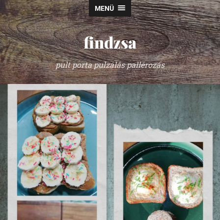
MENÜ
findzsa
pult porta pulzálás pallérozás