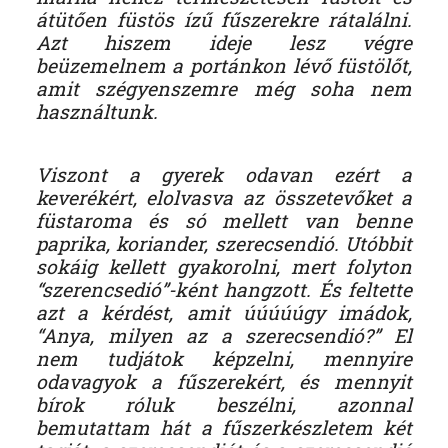
átütően füstös ízű fűszerekre rátalálni.
Azt hiszem ideje lesz végre
beüzemelnem a portánkon lévő füstölőt,
amit szégyenszemre még soha nem
használtunk.
Viszont a gyerek odavan ezért a
keverékért, elolvasva az összetevőket a
füstaroma és só mellett van benne
paprika, koriander, szerecsendió. Utóbbit
sokáig kellett gyakorolni, mert folyton
“szerencsedió”-ként hangzott. És feltette
azt a kérdést, amit úúúúúgy imádok,
“Anya, milyen az a szerecsendió?” El
nem tudjátok képzelni, mennyire
odavagyok a fűszerekért, és mennyit
bírok róluk beszélni, azonnal
bemutattam hát a fűszerkészletem két