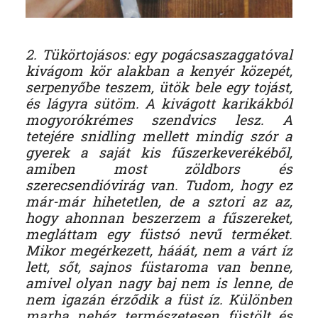
2. Tükörtojásos: egy pogácsaszaggatóval
kivágom kör alakban a kenyér közepét,
serpenyőbe teszem, ütök bele egy tojást,
és lágyra sütöm. A kivágott karikákból
mogyorókrémes szendvics lesz. A
tetejére snidling mellett mindig szór a
gyerek a saját kis fűszerkeverékéből,
amiben most zöldbors és
szerecsendióvirág van. Tudom, hogy ez
már-már hihetetlen, de a sztori az az,
hogy ahonnan beszerzem a fűszereket,
megláttam egy füstsó nevű terméket.
Mikor megérkezett, hááát, nem a várt íz
lett, sőt, sajnos füstaroma van benne,
amivel olyan nagy baj nem is lenne, de
nem igazán érződik a füst íz. Különben
marha nehéz természetesen füstölt és