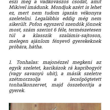
eszi meg a vadkovászos csodát, amit
Mikivel imádunk. Mondjuk azért is lehet
ez, mert nem tudom igazán vékonyra
szeletelni. Legalábbis eddig még nem
sikerült. Pofon egyszerű szendók jönnek
most, szám szerint 6 féle, természetesen
túl a klasszik szalámis-sajtoson,
melegen ajánlom fényevő gyerekeknek
próbára, hátha.
1. Tonhalas: majonézzel megkeni az
egyik szeletet, karikázok rá kapribogyót
(vagy savanyú ubit), a másik szeletre
szétmorzsolja a lecsöpögtetett
tonhalkonzervet, majd összeborítja a
gyerek.