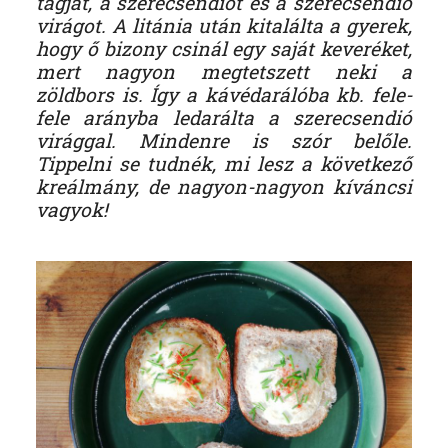
tagját, a szerecsendiót és a szerecsendió
virágot. A litánia után kitalálta a gyerek,
hogy ő bizony csinál egy saját keveréket,
mert nagyon megtetszett neki a
zöldbors is. Így a kávédarálóba kb. fele-
fele arányba ledarálta a szerecsendió
virággal. Mindenre is szór belőle.
Tippelni se tudnék, mi lesz a következő
kreálmány, de nagyon-nagyon kíváncsi
vagyok!