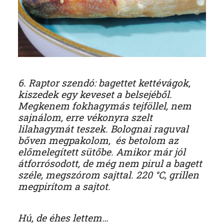
6. Raptor szendó: bagettet kettévágok,
kiszedek egy keveset a belsejéből.
Megkenem fokhagymás tejföllel, nem
sajnálom, erre vékonyra szelt
lilahagymát teszek. Bolognai raguval
bőven megpakolom, és betolom az
előmelegített sütőbe. Amikor már jól
átforrósodott, de még nem pirul a bagett
széle, megszórom sajttal. 220 °C, grillen
megpirítom a sajtot.
Hú, de éhes lettem…