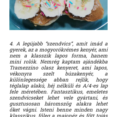
4. A legújabb “szendvics”, amit imád a
gyerek, az a mogyorókrémes kenyér, ami
nem a klasszik lapos forma, hanem
mini rolók. Nemrég kaptam ajándékba
Tramezzino olasz kenyeret, ami lapos,
vékonyra szelt búzakenyér, a
különlegessége abban rejlik, hogy
téglalap alakú, héj nélküli és A/4-es lap
fele méretében. Fantasztikus, emeletes
szendvicseket lehet vele gyártani, és
gusztusosan háromszög alakra lehet
őket vágni. Isteni benne minden nagy
klasszikus, főleg a majonéz és főtt tojás