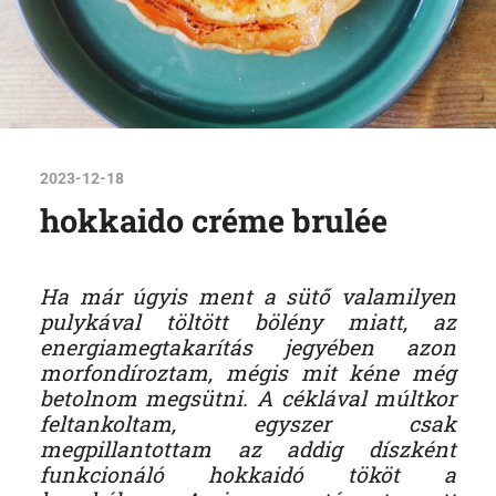
2023-12-18
hokkaido créme brulée
Ha már úgyis ment a sütő valamilyen
pulykával töltött bölény miatt, az
energiamegtakarítás jegyében azon
morfondíroztam, mégis mit kéne még
betolnom megsütni. A céklával múltkor
feltankoltam, egyszer csak
megpillantottam az addig díszként
funkcionáló hokkaidó tököt a