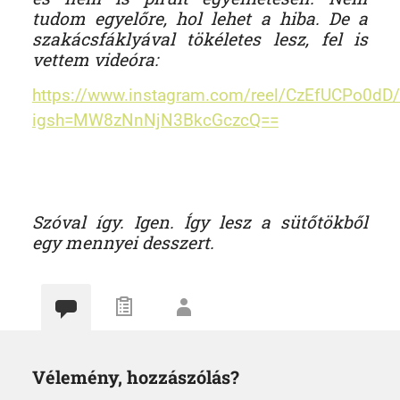
tudom egyelőre, hol lehet a hiba. De a
szakácsfáklyával tökéletes lesz, fel is
vettem videóra:
https://www.instagram.com/reel/CzEfUCPo0dD/
igsh=MW8zNnNjN3BkcGczcQ==
Szóval így. Igen. Így lesz a sütőtökből
egy mennyei desszert.
Vélemény, hozzászólás?