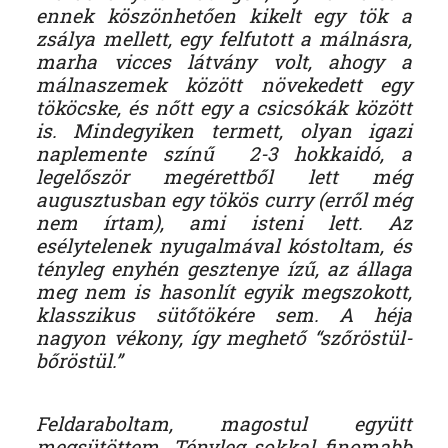
ennek köszönhetően kikelt egy tök a
zsálya mellett, egy felfutott a málnásra,
marha vicces látvány volt, ahogy a
málnaszemek között növekedett egy
tököcske, és nőtt egy a csicsókák között
is. Mindegyiken termett, olyan igazi
naplemente színű 2-3 hokkaidó, a
legelőször megérettből lett még
augusztusban egy tökös curry (erről még
nem írtam), ami isteni lett. Az
esélytelenek nyugalmával kóstoltam, és
tényleg enyhén gesztenye ízű, az állaga
meg nem is hasonlít egyik megszokott,
klasszikus sütőtökére sem. A héja
nagyon vékony, így meghető “szőröstül-
bőröstül.”
Feldaraboltam, magostul együtt
megsütöttem. Tényleg sokkal finomabb