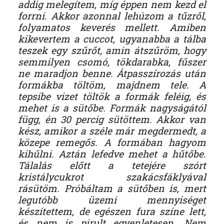
addig melegítem, míg éppen nem kezd el
forrni. Akkor azonnal lehúzom a tűzről,
folyamatos keverés mellett. Amiben
kikevertem a cuccot, ugyanabba a tálba
teszek egy szűrőt, amin átszűröm, hogy
semmilyen csomó, tökdarabka, fűszer
ne maradjon benne. Átpasszírozás után
formákba töltöm, majdnem tele. A
tepsibe vizet töltök a formák feléig, és
mehet is a sütőbe. Formák nagyságától
függ, én 30 percig sütöttem. Akkor van
kész, amikor a széle már megdermedt, a
közepe remegős. A formában hagyom
kihűlni. Aztán lefedve mehet a hűtőbe.
Tálalás előtt a tetejére szórt
kristálycukrot szakácsfáklyával
rásütöm. Próbáltam a sütőben is, mert
legutóbb üzemi mennyiséget
készítettem, de egészen fura színe lett,
és nem is pirult egyenletesen. Nem