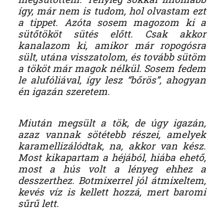
így, már nem is tudom, hol olvastam ezt
a tippet. Azóta sosem magozom ki a
sütőtököt sütés előtt. Csak akkor
kanalazom ki, amikor már ropogósra
sült, utána visszatolom, és tovább sütöm
a tököt már magok nélkül. Sosem fedem
le alufóliával, így lesz “bőrös”, ahogyan
én igazán szeretem.
Miután megsült a tök, de úgy igazán,
azaz vannak sötétebb részei, amelyek
karamellizálódtak, na, akkor van kész.
Most kikapartam a héjából, hiába ehető,
most a hús volt a lényeg ehhez a
desszerthez. Botmixerrel jól átmixeltem,
kevés víz is kellett hozzá, mert baromi
sűrű lett.