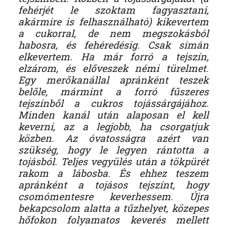
fehérjét le szoktam fagyasztani,
akármire is felhasználható) kikevertem
a cukorral, de nem megszokásból
habosra, és fehéredésig. Csak simán
elkevertem. Ha már forró a tejszín,
elzárom, és előveszek némi türelmet.
Egy merőkanállal apránként teszek
belőle, mármint a forró fűszeres
tejszínből a cukros tojássárgájához.
Minden kanál után alaposan el kell
keverni, az a legjobb, ha csorgatjuk
közben. Az óvatosságra azért van
szükség, hogy le legyen rántotta a
tojásból. Teljes vegyülés után a tökpürét
rakom a lábosba. És ehhez teszem
apránként a tojásos tejszínt, hogy
csomómentesre keverhessem. Újra
bekapcsolom alatta a tűzhelyet, közepes
hőfokon folyamatos keverés mellett