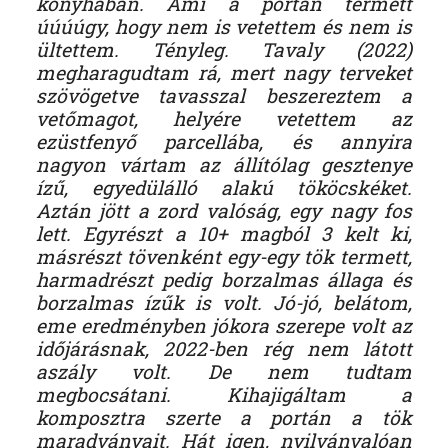
konyhában. Ami a portán termett
úúúúgy, hogy nem is vetettem és nem is
ültettem. Tényleg. Tavaly (2022)
megharagudtam rá, mert nagy terveket
szövögetve tavasszal beszereztem a
vetőmagot, helyére vetettem az
ezüstfenyő parcellába, és annyira
nagyon vártam az állítólag gesztenye
ízű, egyedülálló alakú tököcskéket.
Aztán jött a zord valóság, egy nagy fos
lett. Egyrészt a 10+ magból 3 kelt ki,
másrészt tövenként egy-egy tök termett,
harmadrészt pedig borzalmas állaga és
borzalmas ízűk is volt. Jó-jó, belátom,
eme eredményben jókora szerepe volt az
időjárásnak, 2022-ben rég nem látott
aszály volt. De nem tudtam
megbocsátani. Kihajigáltam a
komposztra szerte a portán a tök
maradványait. Hát igen, nyilvánvalóan