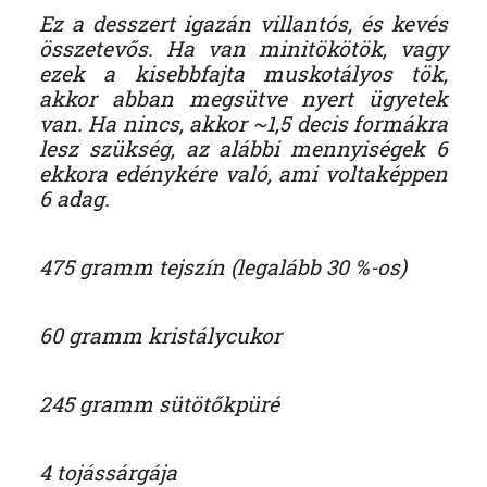
Ez a desszert igazán villantós, és kevés
összetevős. Ha van minitökötök, vagy
ezek a kisebbfajta muskotályos tök,
akkor abban megsütve nyert ügyetek
van. Ha nincs, akkor ~1,5 decis formákra
lesz szükség, az alábbi mennyiségek 6
ekkora edénykére való, ami voltaképpen
6 adag.
475 gramm tejszín (legalább 30 %-os)
60 gramm kristálycukor
245 gramm sütötőkpüré
4 tojássárgája