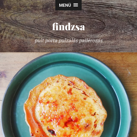
MENÜ
findzsa
pult porta pulzálás pallérozás