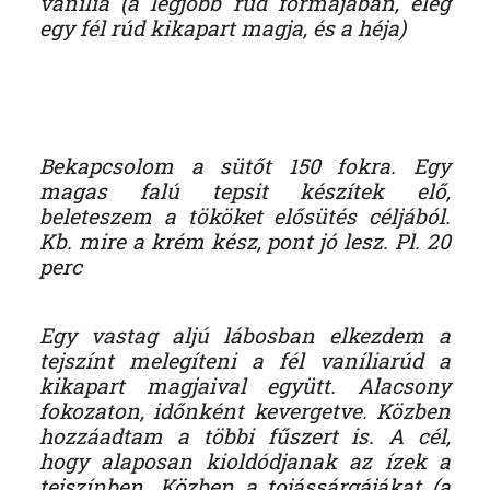
vanília (a legjobb rúd formájában, elég
egy fél rúd kikapart magja, és a héja)
Bekapcsolom a sütőt 150 fokra. Egy
magas falú tepsit készítek elő,
beleteszem a tököket elősütés céljából.
Kb. mire a krém kész, pont jó lesz. Pl. 20
perc
Egy vastag aljú lábosban elkezdem a
tejszínt melegíteni a fél vaníliarúd a
kikapart magjaival együtt. Alacsony
fokozaton, időnként kevergetve. Közben
hozzáadtam a többi fűszert is. A cél,
hogy alaposan kioldódjanak az ízek a
tejszínben. Közben a tojássárgájákat (a