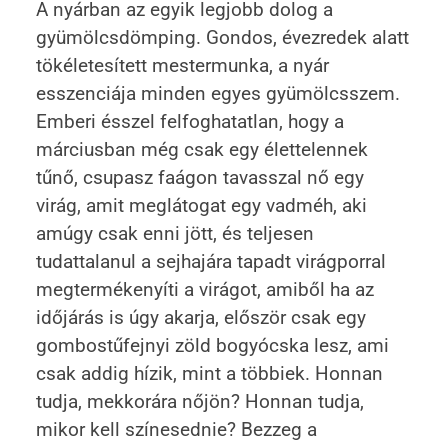
A nyárban az egyik legjobb dolog a
gyümölcsdömping. Gondos, évezredek alatt
tökéletesített mestermunka, a nyár
esszenciája minden egyes gyümölcsszem.
Emberi ésszel felfoghatatlan, hogy a
márciusban még csak egy élettelennek
tűnő, csupasz faágon tavasszal nő egy
virág, amit meglátogat egy vadméh, aki
amúgy csak enni jött, és teljesen
tudattalanul a sejhajára tapadt virágporral
megtermékenyíti a virágot, amiből ha az
időjárás is úgy akarja, először csak egy
gombostűfejnyi zöld bogyócska lesz, ami
csak addig hízik, mint a többiek. Honnan
tudja, mekkorára nőjön? Honnan tudja,
mikor kell színesednie? Bezzeg a