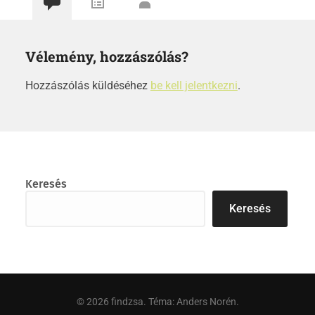
Vélemény, hozzászólás?
Hozzászólás küldéséhez
be kell jelentkezni
.
Keresés
Keresés
© 2026
findzsa
. Téma:
Anders Norén
.