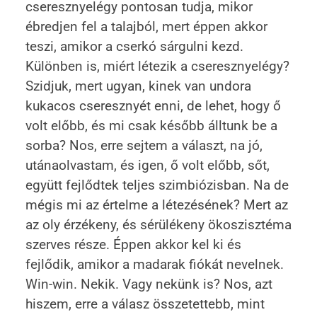
cseresznyelégy pontosan tudja, mikor
ébredjen fel a talajból, mert éppen akkor
teszi, amikor a cserkó sárgulni kezd.
Különben is, miért létezik a cseresznyelégy?
Szidjuk, mert ugyan, kinek van undora
kukacos cseresznyét enni, de lehet, hogy ő
volt előbb, és mi csak később álltunk be a
sorba? Nos, erre sejtem a választ, na jó,
utánaolvastam, és igen, ő volt előbb, sőt,
együtt fejlődtek teljes szimbiózisban. Na de
mégis mi az értelme a létezésének? Mert az
az oly érzékeny, és sérülékeny ökoszisztéma
szerves része. Éppen akkor kel ki és
fejlődik, amikor a madarak fiókát nevelnek.
Win-win. Nekik. Vagy nekünk is? Nos, azt
hiszem, erre a válasz összetettebb, mint