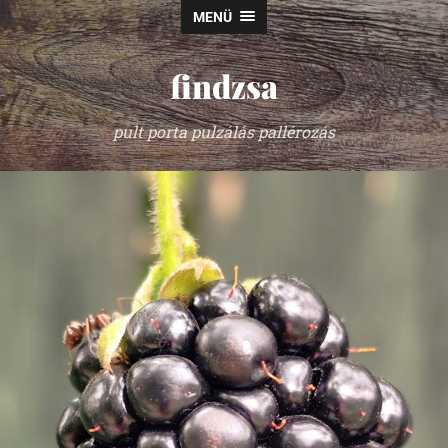
MENÜ
findzsa
pult porta pulzálás pallérozás