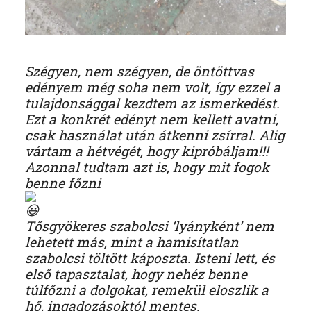
Szégyen, nem szégyen, de öntöttvas
edényem még soha nem volt, így ezzel a
tulajdonsággal kezdtem az ismerkedést.
Ezt a konkrét edényt nem kellett avatni,
csak használat után átkenni zsírral. Alig
vártam a hétvégét, hogy kipróbáljam!!!
Azonnal tudtam azt is, hogy mit fogok
benne főzni
Tősgyökeres szabolcsi ‘lyányként’ nem
lehetett más, mint a hamisítatlan
szabolcsi töltött káposzta. Isteni lett, és
első tapasztalat, hogy nehéz benne
túlfőzni a dolgokat, remekül eloszlik a
hő, ingadozásoktól mentes.