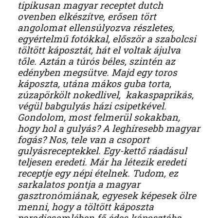
tipikusan magyar receptet dutch
ovenben elkészítve, erősen tört
angolomat ellensúlyozva részletes,
egyértelmű fotókkal, először a szabolcsi
töltött káposztát, hát el voltak ájulva
tőle. Aztán a túrós béles, szintén az
edényben megsütve. Majd egy toros
káposzta, utána mákos guba torta,
zúzapörkölt nokedlivel, kakaspaprikás,
végül babgulyás házi csipetkével.
Gondolom, most felmerül sokakban,
hogy hol a gulyás? A leghíresebb magyar
fogás? Nos, tele van a csoport
gulyásreceptekkel. Egy-kettő ráadásul
teljesen eredeti. Már ha létezik eredeti
receptje egy népi ételnek. Tudom, ez
sarkalatos pontja a magyar
gasztronómiának, egyesek képesek ölre
menni, hogy a töltött káposzta
paradicsomlében fő édes káposztába