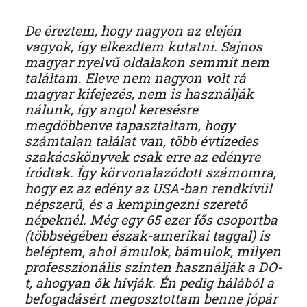
De éreztem, hogy nagyon az elején
vagyok, így elkezdtem kutatni. Sajnos
magyar nyelvű oldalakon semmit nem
találtam. Eleve nem nagyon volt rá
magyar kifejezés, nem is használják
nálunk, így angol keresésre
megdöbbenve tapasztaltam, hogy
számtalan találat van, több évtizedes
szakácskönyvek csak erre az edényre
íródtak. Így körvonalazódott számomra,
hogy ez az edény az USA-ban rendkívül
népszerű, és a kempingezni szerető
népeknél. Még egy 65 ezer fős csoportba
(többségében észak-amerikai taggal) is
beléptem, ahol ámulok, bámulok, milyen
professzionális szinten használják a DO-
t, ahogyan ők hívják. Én pedig hálából a
befogadásért megosztottam benne jópár