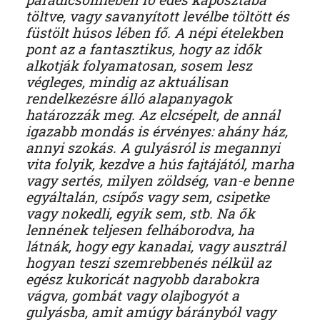
töltve, vagy savanyított levélbe töltött és
füstölt húsos lében fő. A népi ételekben
pont az a fantasztikus, hogy az idők
alkotják folyamatosan, sosem lesz
végleges, mindig az aktuálisan
rendelkezésre álló alapanyagok
határozzák meg. Az elcsépelt, de annál
igazabb mondás is érvényes: ahány ház,
annyi szokás. A gulyásról is megannyi
vita folyik, kezdve a hús fajtájától, marha
vagy sertés, milyen zöldség, van-e benne
egyáltalán, csípős vagy sem, csipetke
vagy nokedli, egyik sem, stb. Na ők
lennének teljesen felháborodva, ha
látnák, hogy egy kanadai, vagy ausztrál
hogyan teszi szemrebbenés nélkül az
egész kukoricát nagyobb darabokra
vágva, gombát vagy olajbogyót a
gulyásba, amit amúgy bárányból vagy