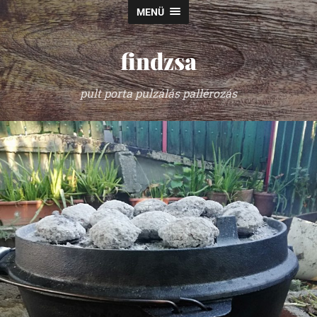
MENÜ
findzsa
pult porta pulzálás pallérozás