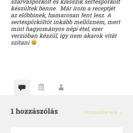
szarvaspörkölt és klasszik sertéspörkölt
készültek benne. Már írom a receptjét
az előbbinek, hamarosan fent lesz. A
sertéspörköltöt inkább mellőzném, mert
mint hagyományos népi étel, ezer
verzióban készül, így nem akarok vitát
szítani
1 hozzászólás
Hozzászólok én is →