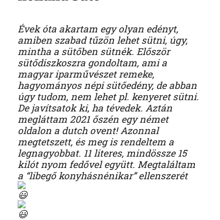
Évek óta akartam egy olyan edényt,
amiben szabad tűzön lehet sütni, úgy,
mintha a sütőben sütnék. Először
sütődiszkoszra gondoltam, ami a
magyar iparművészet remeke,
hagyományos népi sütőedény, de abban
úgy tudom, nem lehet pl. kenyeret sütni.
De javítsatok ki, ha tévedek. Aztán
megláttam 2021 őszén egy német
oldalon a dutch ovent! Azonnal
megtetszett, és meg is rendeltem a
legnagyobbat. 11 literes, mindössze 15
kilót nyom fedővel együtt. Megtaláltam
a “libegő konyhásnénikar” ellenszerét