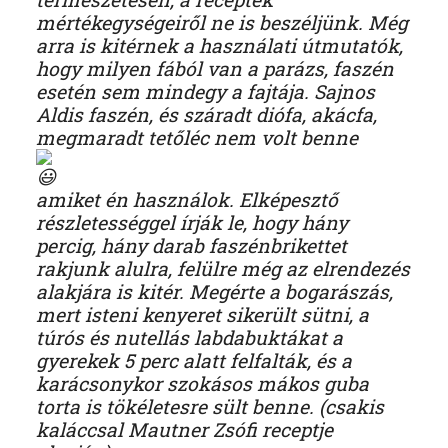
mértékegységeiről ne is beszéljünk. Még
arra is kitérnek a használati útmutatók,
hogy milyen fából van a parázs, faszén
esetén sem mindegy a fajtája. Sajnos
Aldis faszén, és száradt diófa, akácfa,
megmaradt tetőléc nem volt benne
amiket én használok. Elképesztő
részletességgel írják le, hogy hány
percig, hány darab faszénbrikettet
rakjunk alulra, felülre még az elrendezés
alakjára is kitér. Megérte a bogarászás,
mert isteni kenyeret sikerült sütni, a
túrós és nutellás labdabuktákat a
gyerekek 5 perc alatt felfalták, és a
karácsonykor szokásos mákos guba
torta is tökéletesre sült benne. (csakis
kaláccsal Mautner Zsófi receptje