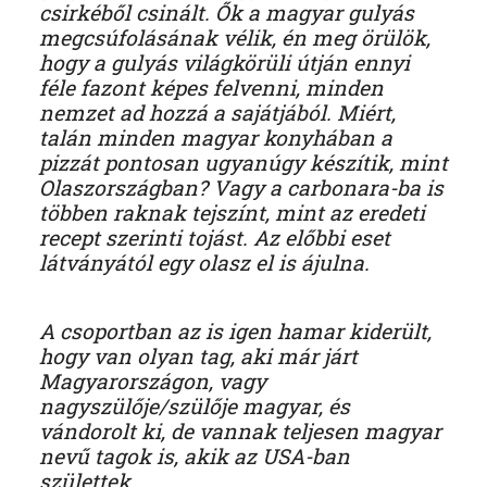
csirkéből csinált. Ők a magyar gulyás
megcsúfolásának vélik, én meg örülök,
hogy a gulyás világkörüli útján ennyi
féle fazont képes felvenni, minden
nemzet ad hozzá a sajátjából. Miért,
talán minden magyar konyhában a
pizzát pontosan ugyanúgy készítik, mint
Olaszországban? Vagy a carbonara-ba is
többen raknak tejszínt, mint az eredeti
recept szerinti tojást. Az előbbi eset
látványától egy olasz el is ájulna.
A csoportban az is igen hamar kiderült,
hogy van olyan tag, aki már járt
Magyarországon, vagy
nagyszülője/szülője magyar, és
vándorolt ki, de vannak teljesen magyar
nevű tagok is, akik az USA-ban
születtek.