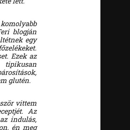
ete lett.
komolyabb
eri blogján
eltétnek egy
őzelékeket.
set. Ezek az
 tipikusan
árosítások,
m glutén.
bször vittem
ceptjét. Az
az indulás,
hon, én meg