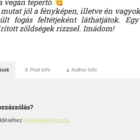
a vegán tepertő.
utat jól a fényképen, illetve én vagyok
ült fogás feltétjeként láthatjátok. Egy
rított zöldségek rizzsel. Imádom!
ások
Post Info
Author Info
ozzászólás?
üldéséhez
be kell jelentkezni
.