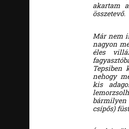
akartam az
összetevő. 
Már nem is
nagyon meg
éles vil
fagyasztób
Tepsiben k
nehogy me
kis adago
lemorzsol
bármilyen 
csípős) füs