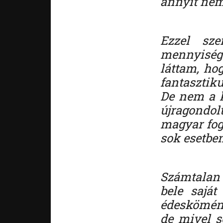
annyit nem 
Ezzel sze
mennyiségű
láttam, hog
fantasztik
De nem a kl
újragondo
magyar fog
sok esetbe
Számtalan r
bele saját
édeskömény
de mivel s