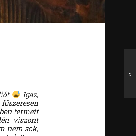
»
diót
Igaz,
fűszeresen
ben termett
dén viszont
em nem sok,