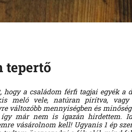
 tepertő
t, hogy a családom férfi tagjai egyék a 
is meló vele, natúran pirítva, vagy 
gyre változóbb mennyiségben és minőség
 így már nem is igazán hirdettem. I
mre vásárolnom kell! Ugyanis 1 ép sz