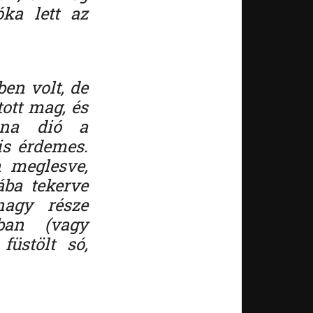
ka lett az
en volt, de
ott mag, és
nna dió a
is érdemes.
n meglesve,
ba tekerve
agy része
ban (vagy
füstölt só,