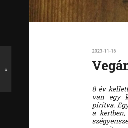
2023-11-16
Vegán
«
8 év kellet
van egy k
pirítva. E
a kertben,
szégyensze