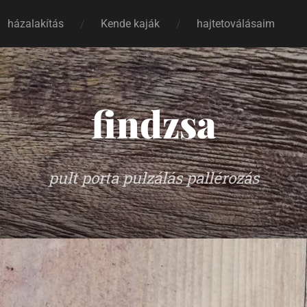
házalakítás
Kende kaják
hajtetoválásaim
findzsa
pult porta pulzálás pallérozás