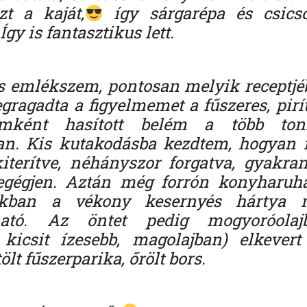
t a kaját,
így sárgarépa és csicsó
Így is fantasztikus lett.
 emlékszem, pontosan melyik receptjéb
ragadta a figyelmemet a fűszeres, pirít
lámként hasított belém a több to
an. Kis kutakodásba kezdtem, hogyan 
iterítve, néhányszor forgatva, gyakra
gégjen. Aztán még forrón konyharuhá
kban a vékony kesernyés hártya n
ható. Az öntet pedig mogyoróolaj
kicsit ízesebb, magolajban) elkevert 
tölt fűszerparika, őrölt bors.