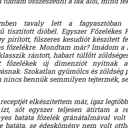
tudtam összeszedni a fák alól, mind fek
mben tavaly lett a fagyasztóban 
 tisztított dióbél. Egyszer Főzelékes F
y pirított, fűszeres kesudiót készített f
us főzelékre. Mondtam már? Imádom a f
asszik rántott, habart túlfőtt zöldsége
lt főzelékek új dimenziót nyitnak a
ásnak. Szokatlan gyümölcs és zöldség p
n nincs bennük semmilyen tejtermék, se
eceptjét elkészítettem már, igaz legtöb
 ízt, sőt egyszer teljesen átírtam a re
es batáta főzelék gránátalmával volt 
e batáta, se édeskömény nem volt ott