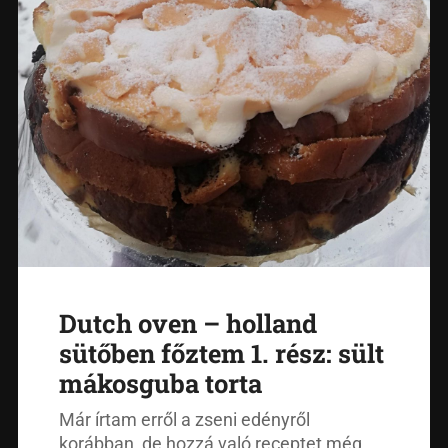
Dutch oven – holland
sütőben főztem 1. rész: sült
mákosguba torta
Már írtam erről a zseni edényről
korábban, de hozzá való receptet még