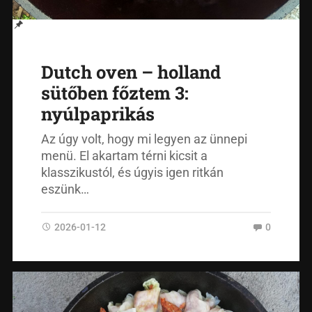
Dutch oven – holland
sütőben főztem 3:
nyúlpaprikás
Az úgy volt, hogy mi legyen az ünnepi
menü. El akartam térni kicsit a
klasszikustól, és úgyis igen ritkán
eszünk…
2026-01-12
0