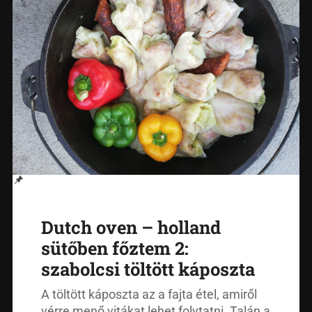
Dutch oven – holland
sütőben főztem 2:
szabolcsi töltött káposzta
A töltött káposzta az a fajta étel, amiről
vérre menő vitákat lehet folytatni. Talán a