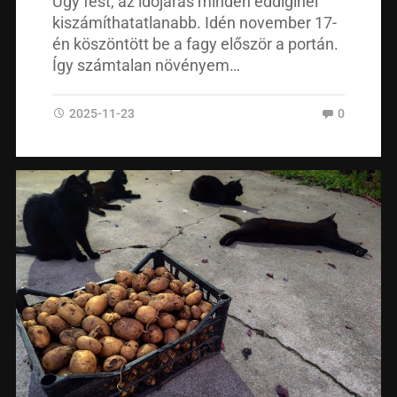
Úgy fest, az időjárás minden eddiginél
kiszámíthatatlanabb. Idén november 17-
én köszöntött be a fagy először a portán.
Így számtalan növényem…
2025-11-23
0