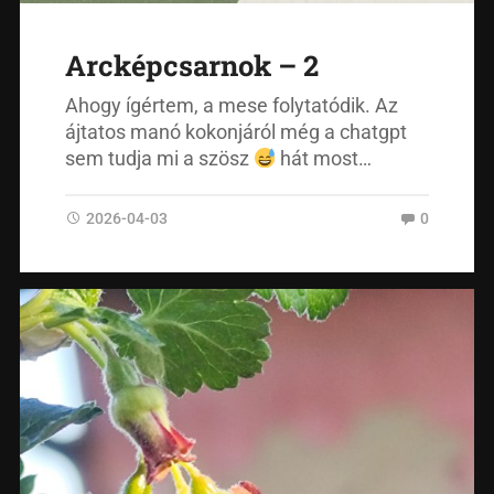
Arcképcsarnok – 2
Ahogy ígértem, a mese folytatódik. Az
ájtatos manó kokonjáról még a chatgpt
sem tudja mi a szösz
hát most…
2026-04-03
0