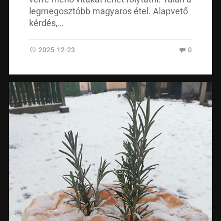
legmegosztóbb magyaros étel. Alapvető
kérdés,…
2025-12-23
0