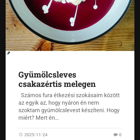
Gyümölcsleves
csakazértis melegen
Számos fura étkezési szokásaim között
az egyik az, hogy nyáron én nem
szoktam gyümölcslevest készíteni. Hogy
miért? Mert én…
2025-11-24
0