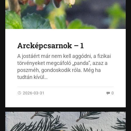
Arcképcsarnok – 1
A jostáért már nem kell aggódni, a fizikai
törvényeket megcáfoló „panda”, azaz a
poszméh, gondoskodik róla. Még ha
tudtán kívül…
2026-03-31
0