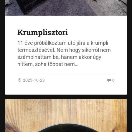
Krumplisztori
11 éve próbálkoztam utoljára a krumpli
termesztésével. Nem hogy sikerről nem
számolhattam be, hanem akkor úgy
hittem, soha többet nem…
2025-10-23
0