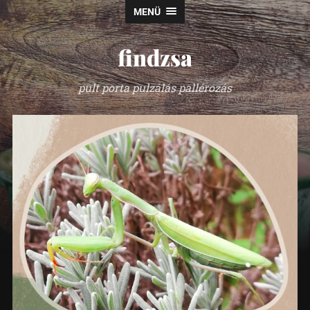
MENÜ
findzsa
pult porta pulzálás pallérozás