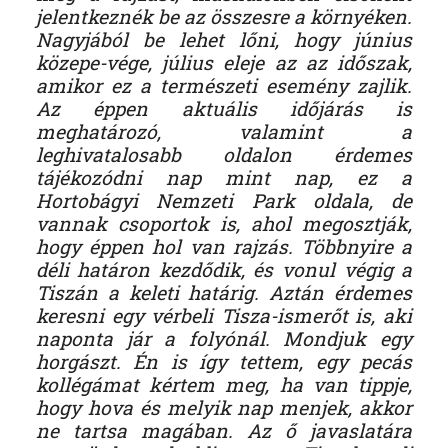
jelentkeznék be az összesre a környéken.
Nagyjából be lehet lőni, hogy június
közepe-vége, július eleje az az időszak,
amikor ez a természeti esemény zajlik.
Az éppen aktuális időjárás is
meghatározó, valamint a
leghivatalosabb oldalon érdemes
tájékozódni nap mint nap, ez a
Hortobágyi Nemzeti Park oldala, de
vannak csoportok is, ahol megosztják,
hogy éppen hol van rajzás. Többnyire a
déli határon kezdődik, és vonul végig a
Tiszán a keleti határig. Aztán érdemes
keresni egy vérbeli Tisza-ismerőt is, aki
naponta jár a folyónál. Mondjuk egy
horgászt. Én is így tettem, egy pecás
kollégámat kértem meg, ha van tippje,
hogy hova és melyik nap menjek, akkor
ne tartsa magában. Az ő javaslatára