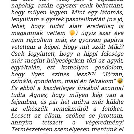
napokig, aztán egyszer csak bekattant,
hogy milyen legyen. Mint egy látomás,
lenyúltam a gyerek pasztellkrétáit (na jó,
lehet, hogy tudat alatt eredetileg is
magamnak vettem
) úgyis ezer éve
nem rajzoltam már, és gyorsan papírra
vetettem a képet. Hogy mit szólt Miki?
Csak legyintett, hogy a hippi felesége
már megint hülyeségeken töri az agyát,
egyáltalán, ezt komolyan gondolom,
hogy ilyen színes lesz?!?! “Jó’van,
csináld, gondolom, majd én felrakom”
És ebből a kezdetleges firkából azonnal
tudta Ágnes, hogy milyen kép van a
fejemben, és pár hét múlva már küldte
az elkészült remekműről a fotókat.
Leesett az állam, szóhoz se jutottam,
annyira tetszett a végeredmény!
Természetesen személyesen mentünk el