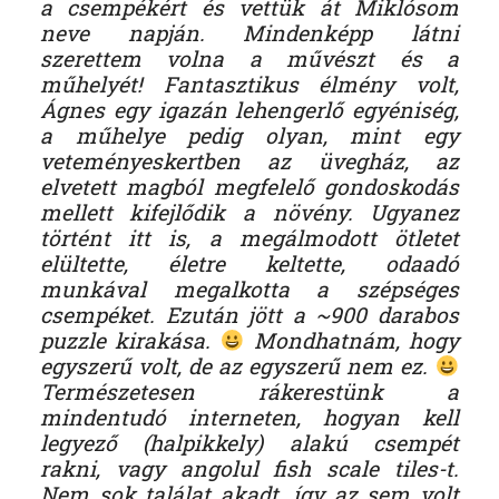
a csempékért és vettük át Miklósom
neve napján. Mindenképp látni
szerettem volna a művészt és a
műhelyét! Fantasztikus élmény volt,
Ágnes egy igazán lehengerlő egyéniség,
a műhelye pedig olyan, mint egy
veteményeskertben az üvegház, az
elvetett magból megfelelő gondoskodás
mellett kifejlődik a növény. Ugyanez
történt itt is, a megálmodott ötletet
elültette, életre keltette, odaadó
munkával megalkotta a szépséges
csempéket. Ezután jött a ~900 darabos
puzzle kirakása.
Mondhatnám, hogy
egyszerű volt, de az egyszerű nem ez.
Természetesen rákerestünk a
mindentudó interneten, hogyan kell
legyező (halpikkely) alakú csempét
rakni, vagy angolul fish scale tiles-t.
Nem sok találat akadt, így az sem volt