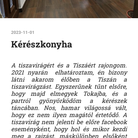
2023-11-01
Kérészkonyha
A tiszavirágért és a Tiszáért rajongom.
2021 nyarán elhatároztam, én bizony
látni akarom élőben a Tiszán a
tiszavirágzást. Egyszerűnek tűnt elsőre,
hogy majd elmegyek Tokajba, és a
partról gyönyörködöm a kérészek
táncában. Nos, hamar világossá vált,
hogy ez nem ilyen magától értetődő. A
tiszavirág nem jelenti be előre facebook
eseményként, hogy hol és mikor kezdi
meg a rajzást, máskülönben elsőként