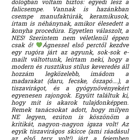
dologban voltam biztos: egyedi lesz a
falicsempe. Vannak is hazánkban
csempe manufaktúrák, keramikusok,
írtam is néhánynak, amikor élesedett a
konyha procedúra. Egyetlen válaszolt, a
NES! Szerintem nem véletlenül éppen
csak ő!
Ágnessel első perctől kezdve
egy rugóra járt az agyunk, sok-sok e-
mailt váltottunk, leírtam neki, hogy a
modern és rusztikus stílus keveredés áll
hozzám legközelebb, imádom a
madarakat (daru, fecske, őszapó….), a
tiszavirágot, és a gyógynövényekért
egyenesen rajongok. Együtt találtuk ki,
hogy mit is akarok tulajdonképpen.
Remek tanácsokat adott, hogy milyen
NE legyen, ezúton is köszönöm a
kritikát, nagyon-nagyon igaza volt! Az
egyik tiszavirágos skicce (ami ráadásul
az első terv volt!) járt a fejemben