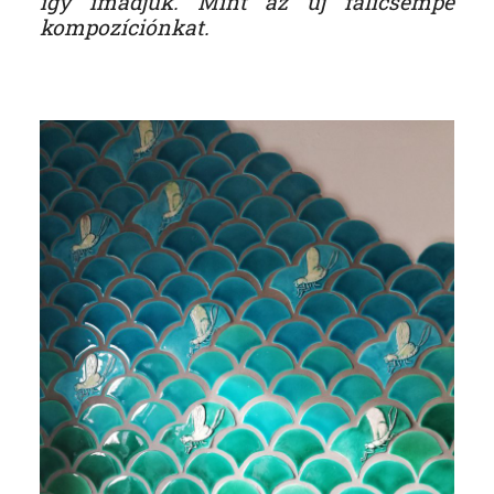
így imádjuk. Mint az új falicsempe
kompozíciónkat.