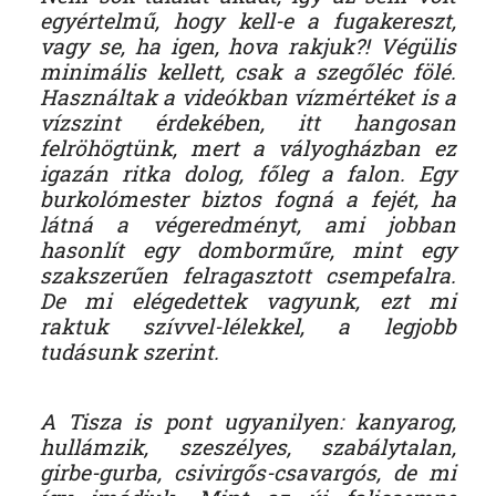
egyértelmű, hogy kell-e a fugakereszt,
vagy se, ha igen, hova rakjuk?! Végülis
minimális kellett, csak a szegőléc fölé.
Használtak a videókban vízmértéket is a
vízszint érdekében, itt hangosan
felröhögtünk, mert a vályogházban ez
igazán ritka dolog, főleg a falon. Egy
burkolómester biztos fogná a fejét, ha
látná a végeredményt, ami jobban
hasonlít egy domborműre, mint egy
szakszerűen felragasztott csempefalra.
De mi elégedettek vagyunk, ezt mi
raktuk szívvel-lélekkel, a legjobb
tudásunk szerint.
A Tisza is pont ugyanilyen: kanyarog,
hullámzik, szeszélyes, szabálytalan,
girbe-gurba, csivirgős-csavargós, de mi