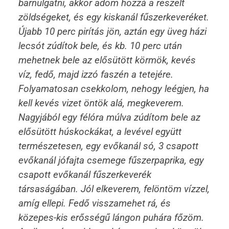
barnulgatni, akkor adom hozzá a reszelt
zöldségeket, és egy kiskanál fűszerkeveréket.
Újabb 10 perc pirítás jön, aztán egy üveg házi
lecsót zúdítok bele, és kb. 10 perc után
mehetnek bele az elősütött körmök, kevés
víz, fedő, majd izzó faszén a tetejére.
Folyamatosan csekkolom, nehogy leégjen, ha
kell kevés vizet öntök alá, megkeverem.
Nagyjából egy félóra múlva zúdítom bele az
elősütött húskockákat, a levével együtt
természetesen, egy evőkanál só, 3 csapott
evőkanál jófajta csemege fűszerpaprika, egy
csapott evőkanál fűszerkeverék
társaságában. Jól elkeverem, felöntöm vízzel,
amíg ellepi. Fedő visszamehet rá, és
közepes-kis erősségű lángon puhára főzöm.