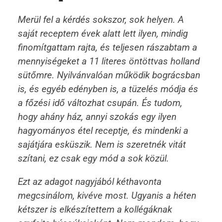
Merül fel a kérdés sokszor, sok helyen. A
saját receptem évek alatt lett ilyen, mindig
finomítgattam rajta, és teljesen rászabtam a
mennyiségeket a 11 literes öntöttvas holland
sütőmre. Nyilvánvalóan működik bográcsban
is, és egyéb edényben is, a tüzelés módja és
a főzési idő változhat csupán. És tudom,
hogy ahány ház, annyi szokás egy ilyen
hagyományos étel receptje, és mindenki a
sajátjára esküszik. Nem is szeretnék vitát
szítani, ez csak egy mód a sok közül.
Ezt az adagot nagyjából kéthavonta
megcsinálom, kivéve most. Ugyanis a héten
kétszer is elkészítettem a kollégáknak