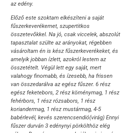
az edény.
Előző este szoktam elkészíteni a saját
fűszerkeverékemet, szupertitkos
összetevőkkel. Na jó, csak viccelek, abszolút
tapasztalat szülte az arányokat, régebben
vásároltam én is kész fűszerkeverékeket, és
amelyik jobban ízlett, azokról lestem az
összetételt. Végül lett egy saját, mert
valahogy finomabb, és ízesebb, ha frissen
van összedarálva az egész fűszer. 6 rész
egész feketebors, 2 rész köménymag, 1 rész
fehérbors, 1 rész rózsabors, 1 rész
koriandermag, 1 rész mustármag, 4-5
babérlevél, kevés szerencsendió(virág) Ennyi
fűszer durván 3 edénynyi pörkölthöz elég