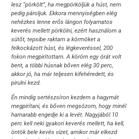
lesz “pörkölt”, ha megpörköljük a húst, nem
pedig pároljuk. Ekkora mennyiségben elég
nehézkes lenne erős lángon folyamatos
keverés mellett pörkölni, ezért használom a
sütőt, tepsibe raktam a körmöket a
felkockázott húst, és légkeveréssel, 200
fokon megpirítottam. A köröm egy órát volt
bent, a többi húsnak bőven elég 30 perc,
akkor jó, ha már teljesen kifehéredett, és
pirulni kezd.
Én mindig sertészsíron kezdem a hagymát
megpirítani, és bőven megsózom, hogy minél
hamarabb engedje ki a levét. Nagyjából 10
perc kell neki gyakori keverés mellett, ha kell,
öntök bele kevés vizet, amikor már elkezd