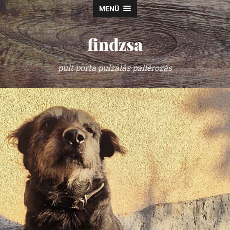
MENÜ
findzsa
pult porta pulzálás pallérozás