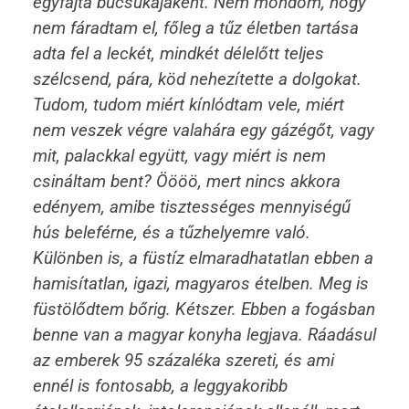
egyfajta búcsúkajaként. Nem mondom, hogy
nem fáradtam el, főleg a tűz életben tartása
adta fel a leckét, mindkét délelőtt teljes
szélcsend, pára, köd nehezítette a dolgokat.
Tudom, tudom miért kínlódtam vele, miért
nem veszek végre valahára egy gázégőt, vagy
mit, palackkal együtt, vagy miért is nem
csináltam bent? Öööö, mert nincs akkora
edényem, amibe tisztességes mennyiségű
hús beleférne, és a tűzhelyemre való.
Különben is, a füstíz elmaradhatatlan ebben a
hamisítatlan, igazi, magyaros ételben. Meg is
füstölődtem bőrig. Kétszer. Ebben a fogásban
benne van a magyar konyha legjava. Ráadásul
az emberek 95 százaléka szereti, és ami
ennél is fontosabb, a leggyakoribb