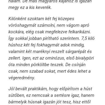
nálam. De más magyaros kajához is igazán
megy ez a kis keverék.
Kilónként szoktam két fej közepes
vöröshagymát számolni, nem vágom apró
kockára, elég csak megfelezve felkarikázni.
Így sokkal jobban pirítható szerintem. 7,5 kiló
húshoz két fej fokhagymát adok mindig,
valamint két maréknyi reszelt sárgarépát és
zellert. Igen, ezt az ominózus, első bivalypöri
óta minden pörköltbe teszek. De csínján
csak, nem szabad sokat, mert édes lehet a
végeredmény.
Jól bevált praktikám, hogy előpirítom a húst
sütőben, ez nemcsak a sertésre igaz, hanem
bármelyik húsnak igazán jót tesz, hisz ettől