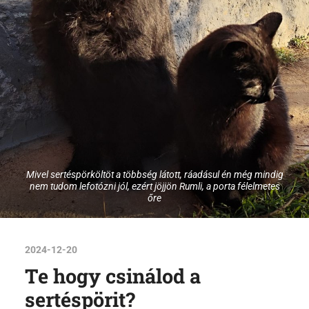
Mivel sertéspörköltöt a többség látott, ráadásul én még mindig
nem tudom lefotózni jól, ezért jöjjön Rumli, a porta félelmetes
őre
2024-12-20
Te hogy csinálod a
sertéspörit?