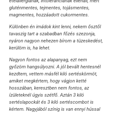
ételallergiának, intoleranciának ellenáll, mert
gluténmentes, tejmentes, tojásmentes,
magmentes, hozzáadott cukormentes.
Különben én imádok kint lenni, nekem ősztől
tavaszig tart a szabadban főzés szezonja,
nyáron nagyon nehezen bírom a tüzeskedést,
kerülöm is, ha lehet.
Nagyon fontos az alapanyag, ezt nem
győzöm hangsúlyozni. A jól bevált hentesnél
kezdtem, vettem másfél kiló sertéskörmöt,
amiket megkértem, hogy vágjon ketté
hosszában, keresztben nem fontos, az
ízületeknél úgyis szétfő. Aztán 3 kiló
sertéslapockát és 3 kiló sertéscombot is
kértem. Nagyjából színig is van ennyi hússal