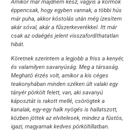
Amikor már majdnem kész, vagyis a körmök
éppencsak, hogy egyben vannak, a többi hús
már puha, akkor kóstolás után még ízesítem
akár sóval, akár a fűszerkeverékkel. Itt már
csak az odaégés jelent visszafordíthatatlan
hibát.
Köretnek szerintem a legjobb a friss a kenyér,
és valamilyen savanyúság. Meg a társaság.
Megható érzés volt, amikor a kis céges
teakonyhában minden széken ült valaki egy
tányér pörkölt felett, van, aki savanyú
káposztát is rakott mellé, csörögtek a
kanalak, egy-egy halk nyögés is hallatszott,
közben jöttek az elvitelesek, mindez a füstös,
igazi, magyarnak kedves pörköltillatban.