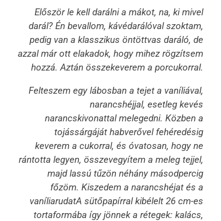
Először le kell darálni a mákot, na, ki mivel
darál? Én bevallom, kávédarálóval szoktam,
pedig van a klasszikus öntöttvas daráló, de
azzal már ott elakadok, hogy mihez rögzítsem
hozzá. Aztán összekeverem a porcukorral.
Felteszem egy lábosban a tejet a vaníliával,
narancshéjjal, esetleg kevés
narancskivonattal melegedni. Közben a
tojássárgáját habverővel fehéredésig
keverem a cukorral, és óvatosan, hogy ne
rántotta legyen, összevegyítem a meleg tejjel,
majd lassú tűzön néhány másodpercig
főzöm. Kiszedem a narancshéjat és a
vaníliarudatA sütőpapírral kibélelt 26 cm-es
tortaformába így jönnek a rétegek: kalács,