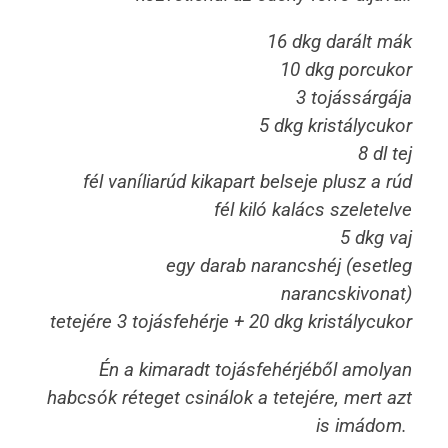
16 dkg darált mák
10 dkg porcukor
3 tojássárgája
5 dkg kristálycukor
8 dl tej
fél vaníliarúd kikapart belseje plusz a rúd
fél kiló kalács szeletelve
5 dkg vaj
egy darab narancshéj (esetleg
narancskivonat)
tetejére 3 tojásfehérje + 20 dkg kristálycukor
Én a kimaradt tojásfehérjéből amolyan
habcsók réteget csinálok a tetejére, mert azt
is imádom.