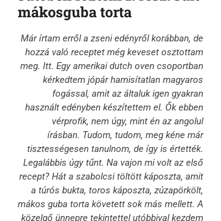
mákosguba torta
Már írtam erről a zseni edényről korábban, de
hozzá való receptet még keveset osztottam
meg. Itt. Egy amerikai dutch oven csoportban
kérkedtem jópár hamisítatlan magyaros
fogással, amit az általuk igen gyakran
használt edényben készítettem el. Ők ebben
vérprofik, nem úgy, mint én az angolul
írásban. Tudom, tudom, meg kéne már
tisztességesen tanulnom, de így is értették.
Legalábbis úgy tűnt. Na vajon mi volt az első
recept? Hát a szabolcsi töltött káposzta, amit
a túrós bukta, toros káposzta, zúzapörkölt,
mákos guba torta követett sok más mellett. A
közelgő ünnepre tekintettel utóbbival kezdem