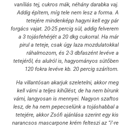
vaníliás tej, cukros mák, néhány darabka vaj.
Addig építem, míg tele nem lesz a forma. A
tetejére mindenképp hagyni kell egy pár
forgács vajat. 20-25 percig sül, addig felverem
a 3 tojásfehérjét a 20 dkg cukorral. Ha már
pirul a teteje, csak úgy laza mozdulatokkal
ráhalmozom, és 2-3 dbfaszént levéve a
tetejéről, és alulról is, hagyományos sütőben
120 fokra levéve kb. 20 percig szárítom.
Ha villantósan akarjuk szeletelni, akkor meg
kell várni a teljes kihűlést, de ha nem bírunk
várni, langyosan is mennyei. Nagyon szaftos
lesz, de ha nem pepecselünk a tojáshabbal a
tetejére, akkor Zsófi ajánlása szerint egy kis
narancsos mascarpone krém felteszi az “i’-re