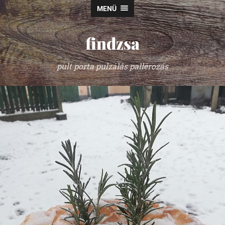
MENÜ
findzsa
pult porta pulzálás pallérozás