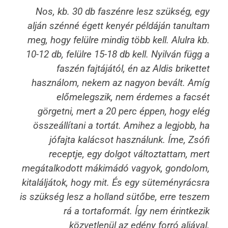
Nos, kb. 30 db faszénre lesz szükség, egy
alján szénné égett kenyér példáján tanultam
meg, hogy felülre mindig több kell. Alulra kb.
10-12 db, felülre 15-18 db kell. Nyilván függ a
faszén fajtájától, én az Aldis brikettet
használom, nekem az nagyon bevált. Amíg
előmelegszik, nem érdemes a facsét
görgetni, mert a 20 perc éppen, hogy elég
összeállítani a tortát. Amihez a legjobb, ha
jófajta kalácsot használunk. Íme, Zsófi
receptje, egy dolgot változtattam, mert
megátalkodott mákimádó vagyok, gondolom,
kitaláljátok, hogy mit. És egy süteményrácsra
is szükség lesz a holland sütőbe, erre teszem
rá a tortaformát. Így nem érintkezik
közvetlenül az edény forró aljával.