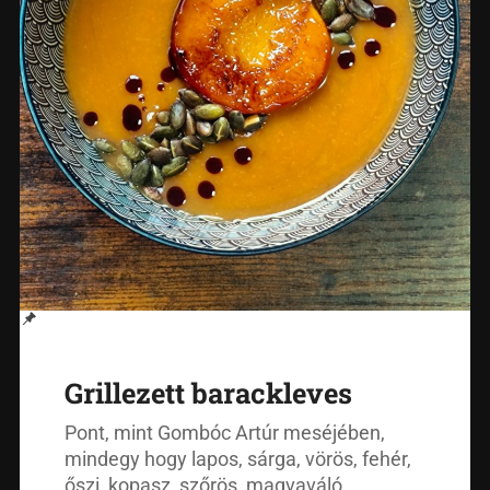
Grillezett barackleves
Pont, mint Gombóc Artúr meséjében,
mindegy hogy lapos, sárga, vörös, fehér,
őszi, kopasz, szőrös, magvaváló,