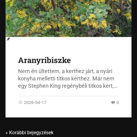
Aranyribiszke
Nem én ültettem, a kerthez járt, a nyári
konyha melletti titkos kerthez. Már nem
egy Stephen King regénybéli titkos kert,…
2026-04-17
0
« Korábbi bejegyzések