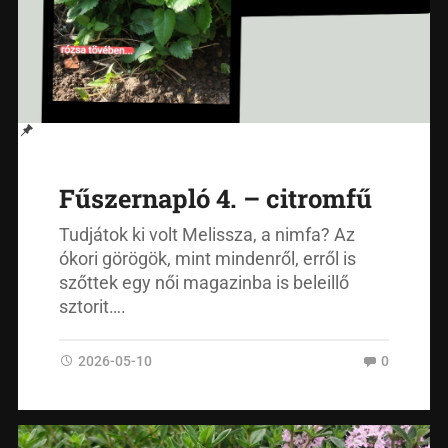
Fűszernapló 4. – citromfű
Tudjátok ki volt Melissza, a nimfa? Az
ókori görögök, mint mindenről, erről is
szőttek egy női magazinba is beleillő
sztorit….
2026-05-10
0