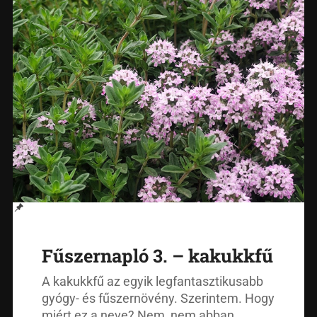
Fűszernapló 3. – kakukkfű
A kakukkfű az egyik legfantasztikusabb
gyógy- és fűszernövény. Szerintem. Hogy
miért ez a neve? Nem, nem abban