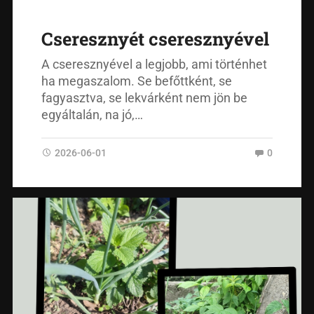
Cseresznyét cseresznyével
A cseresznyével a legjobb, ami történhet
ha megaszalom. Se befőttként, se
fagyasztva, se lekvárként nem jön be
egyáltalán, na jó,…
2026-06-01
0