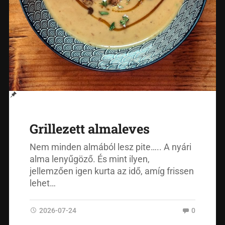
Grillezett almaleves
Nem minden almából lesz pite….. A nyári
alma lenyűgöző. És mint ilyen,
jellemzően igen kurta az idő, amíg frissen
lehet…
2026-07-24
0