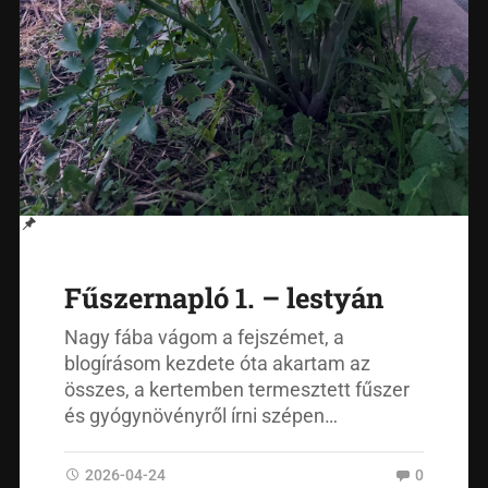
Fűszernapló 1. – lestyán
Nagy fába vágom a fejszémet, a
blogírásom kezdete óta akartam az
összes, a kertemben termesztett fűszer
és gyógynövényről írni szépen…
2026-04-24
0