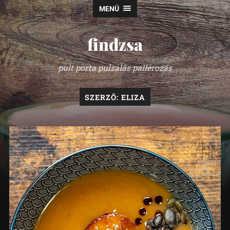
MENÜ
findzsa
pult porta pulzálás pallérozás
SZERZŐ:
ELIZA