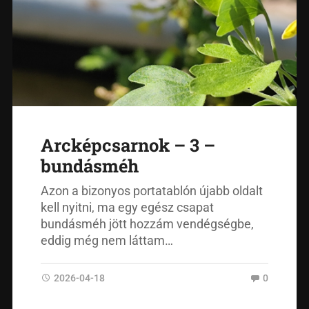
Arcképcsarnok – 3 –
bundásméh
Azon a bizonyos portatablón újabb oldalt
kell nyitni, ma egy egész csapat
bundásméh jött hozzám vendégségbe,
eddig még nem láttam…
2026-04-18
0