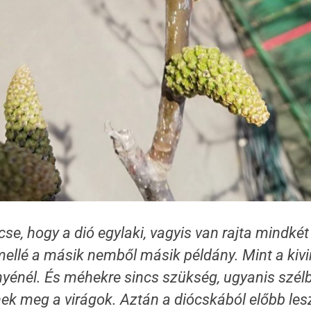
cse, hogy a dió egylaki, vagyis van rajta mindkét 
mellé a másik nemből másik példány. Mint a kivi
nyénél. És méhekre sincs szükség, ugyanis szél
ek meg a virágok. Aztán a diócskából előbb le