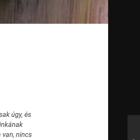
sak úgy, és
linkának
 van, nincs