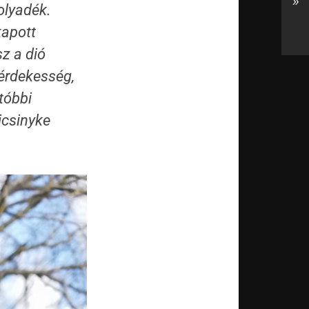
»
olyadék.
kapott
z a dió
 érdekesség,
tóbbi
icsinyke