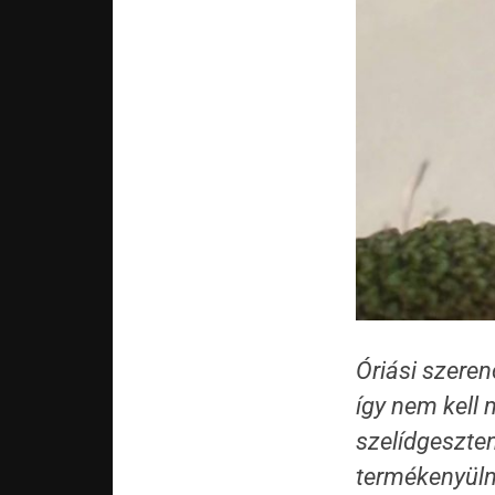
Óriási szeren
így nem kell 
szelídgeszte
termékenyüln