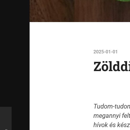
2025-01-01
Zöldd
Tudom-tudom, 
megannyi felt
hívok és kész