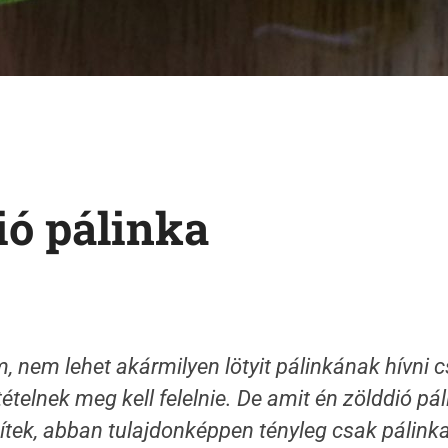
ió pálinka
nem lehet akármilyen lötyit pálinkának hívni c
ételnek meg kell felelnie. De amit én zölddió pá
ítek, abban tulajdonképpen tényleg csak pálinka