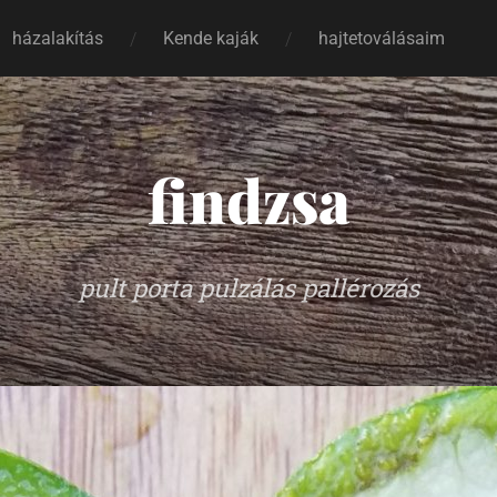
házalakítás
Kende kaják
hajtetoválásaim
findzsa
pult porta pulzálás pallérozás