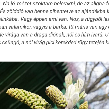
 Na jó, mézet szoktam belerakni, de az aligha f
És zölddió van benne pihentetve az ajándékba 
linkába. Vagy éppen ami van. Nos, a rügyből les
sban valamikor, vagyis a barka. Itt máris van egy
le virága van a drága diónak, női és hím ivarú. U
csüngő, a női virág pici kerekded rügy tetején k