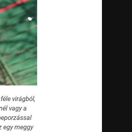
féle virágból,
nél vagy a
beporzással
sz egy meggy