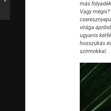
«
más folyadék.
Vagy mégis? 
cseresznyepá
virága áprili
ugyanis kétfé
hosszúkás és 
szirmokkal.