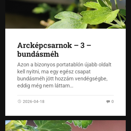
Arcképcsarnok – 3 –
bundásméh
Azon a bizonyos portatablón újabb oldalt
kell nyitni, ma egy egész csapat
bundásméh jött hozzám vendégségbe,
eddig még nem láttam…
2026-04-18
0