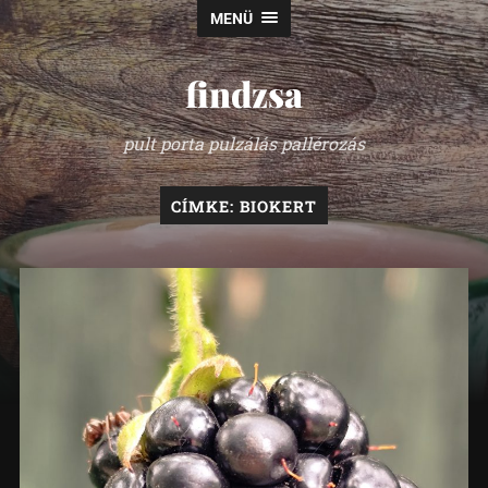
MENÜ
findzsa
pult porta pulzálás pallérozás
CÍMKE:
BIOKERT