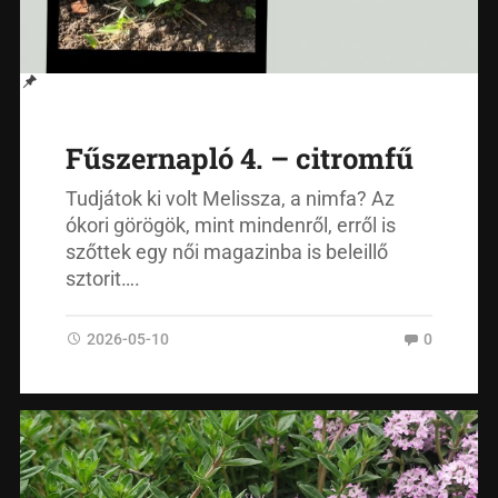
Fűszernapló 4. – citromfű
Tudjátok ki volt Melissza, a nimfa? Az
ókori görögök, mint mindenről, erről is
szőttek egy női magazinba is beleillő
sztorit….
2026-05-10
0