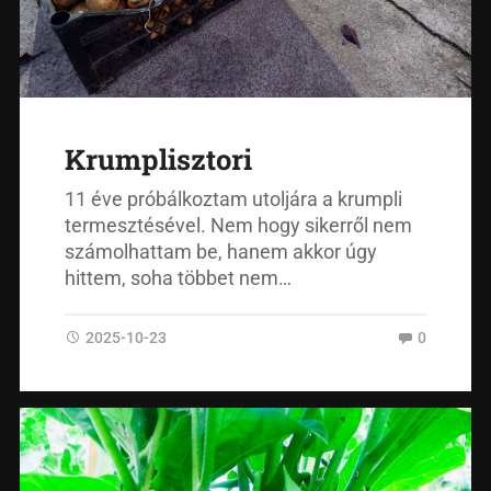
Krumplisztori
11 éve próbálkoztam utoljára a krumpli
termesztésével. Nem hogy sikerről nem
számolhattam be, hanem akkor úgy
hittem, soha többet nem…
2025-10-23
0