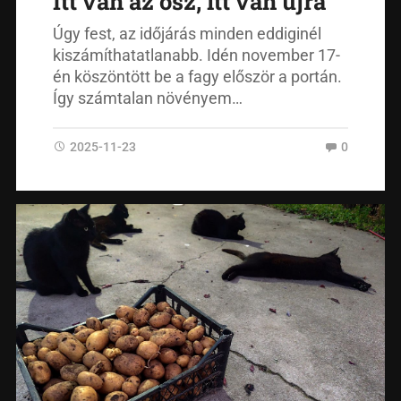
Itt van az ősz, itt van újra
Úgy fest, az időjárás minden eddiginél
kiszámíthatatlanabb. Idén november 17-
én köszöntött be a fagy először a portán.
Így számtalan növényem…
2025-11-23
0