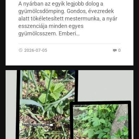
A nyárban az egyik legjobb dolog a
gyümölcsdömping. Gondos, évezredek
alatt tökéletesített mestermunka, a nyár
esszenciája minden egyes
gyümölcsszem. Emberi…
2026-07-05
0