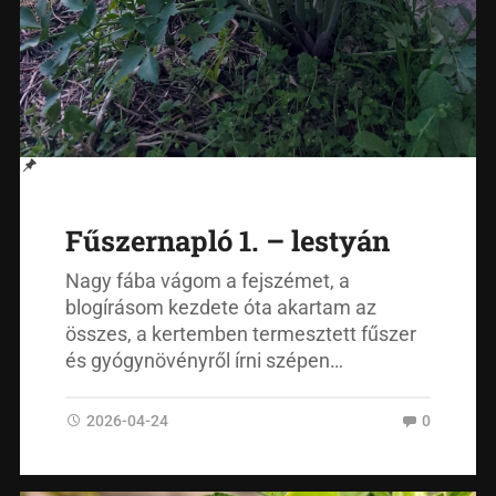
Fűszernapló 1. – lestyán
Nagy fába vágom a fejszémet, a
blogírásom kezdete óta akartam az
összes, a kertemben termesztett fűszer
és gyógynövényről írni szépen…
2026-04-24
0