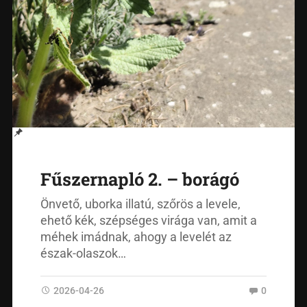
Fűszernapló 2. – borágó
Önvető, uborka illatú, szőrös a levele,
ehető kék, szépséges virága van, amit a
méhek imádnak, ahogy a levelét az
észak-olaszok…
2026-04-26
0