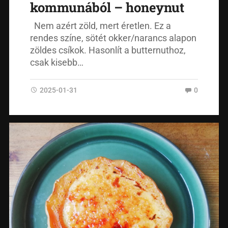
kommunából – honeynut
Nem azért zöld, mert éretlen. Ez a
rendes színe, sötét okker/narancs alapon
zöldes csíkok. Hasonlít a butternuthoz,
csak kisebb…
2025-01-31
0