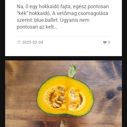
Na, ő egy hokkaidó fajta, egész pontosan
“kék” hokkaidó. A vetőmag csomagolása
szerint: blue ballet. Ugyanis nem
pontosan az kelt…
2025-02-04
0