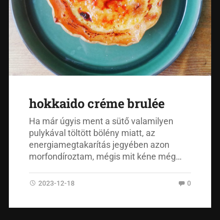
hokkaido créme brulée
Ha már úgyis ment a sütő valamilyen
pulykával töltött bölény miatt, az
energiamegtakarítás jegyében azon
morfondíroztam, mégis mit kéne még…
2023-12-18
0