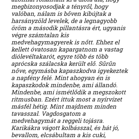
megbizonyosodjak a tényről, hogy
valóban, nálam is bőven kibújtak a
harsányzöld levelek, de a legnagyobb
öröm a második pillantásra ért, ugyanis
végre számtalan kis
medvehagymagyerek is nőtt. Ehhez el
kellett óvatosan kapargatnom a vastag
diólevéltakarót, egyre több és több
aprócska szálacska került elő. Sűrűn
nőve, egymásba kapaszkodva igyekeztek
a napfény felé. Mint ahogyan én is
kapaszkodok mindenbe, ami állandó.
Mindenbe, ami ismétlődik a megszokott
ritmusban. Ezért ittuk most a nyírvízet
másfél hétig. Mint majdnem minden
tavasszal. Vagdosgatom a
medvehagymát a reggeli tojásra.
Karikákra vágott kolbásszal, és hát jó,
bevallom, elcsábultam a kis cuki,