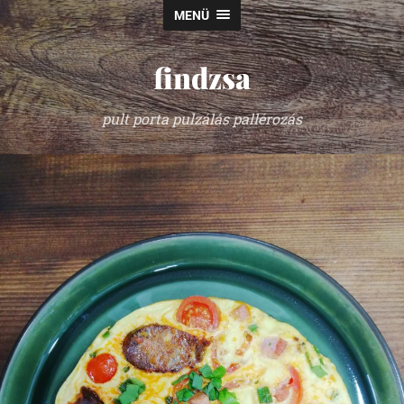
MENÜ
findzsa
pult porta pulzálás pallérozás