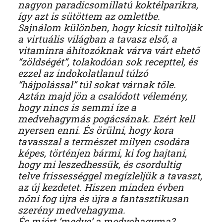
nagyon paradicsomillatú koktélparikra,
így azt is sütöttem az omlettbe.
Sajnálom különben, hogy kicsit túltolják
a virtuális világban a tavasz első, a
vitaminra áhítozóknak várva várt ehető
“zöldségét”, tolakodóan sok recepttel, és
ezzel az indokolatlanul túlzó
“hájpolással” túl sokat várnak tőle.
Aztán majd jön a csalódott vélemény,
hogy nincs is semmi íze a
medvehagymás pogácsának. Ezért kell
nyersen enni. És örülni, hogy kora
tavasszal a természet milyen csodára
képes, történjen bármi, ki fog hajtani,
hogy mi leszedhessük, és csordultig
telve frissességgel megízleljük a tavaszt,
az új kezdetet. Hiszen minden évben
nőni fog újra és újra a fantasztikusan
szerény medvehagyma.
És miért ‘medve’ a medvehagyma?