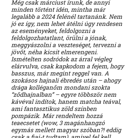
Még csak márciust írunk, de annyi
minden történt idén, mintha már
legalább a 2024 felénél tartanánk. Nem
jó ez így, nem lehet átélni úgy rendesen
az eseményeket, feldolgozni a
feldolgozhatatlant, örülni a jónak,
meggyászolni a veszteséget, tervezni a
jövőt, néha kicsit elmerengeni.
Ismételten sodródok az árral végleg
elárvulva, csak kapkodom a fejem, hogy
basszus, már megint reggel van. A
szokásos hajnali ébredés után – ahogy
drága kolléganőm mondani szokta
“ződhajnalban” – egyre többször nem
kávéval indítok, hanem matcha teával,
ami fantasztikus zöld színben
pompázik. Már rendeltem hozzá
teaecsetet (wow, 3 magánhangzó
egymás mellett magyar szóban?! eddig
csak a fiai-t tudtam), amivel fel kell