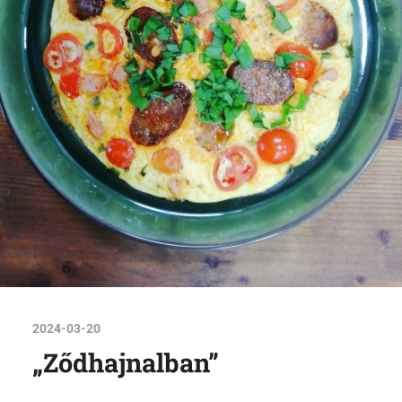
2024-03-20
„Ződhajnalban”