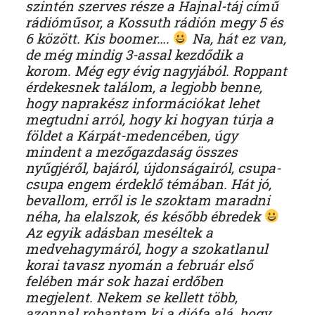
szintén szerves része a Hajnal-táj című
rádióműsor, a Kossuth rádión megy 5 és
6 között. Kis boomer….
Na, hát ez van,
de még mindig 3-assal kezdődik a
korom. Még egy évig nagyjából. Roppant
érdekesnek találom, a legjobb benne,
hogy naprakész információkat lehet
megtudni arról, hogy ki hogyan túrja a
földet a Kárpát-medencében, úgy
mindent a mezőgazdaság összes
nyűgjéről, bajáról, újdonságairól, csupa-
csupa engem érdeklő témában. Hát jó,
bevallom, erről is le szoktam maradni
néha, ha elalszok, és később ébredek
Az egyik adásban meséltek a
medvehagymáról, hogy a szokatlanul
korai tavasz nyomán a február első
felében már sok hazai erdőben
megjelent. Nekem se kellett több,
azonnal rohantam ki a diófa alá, hogy