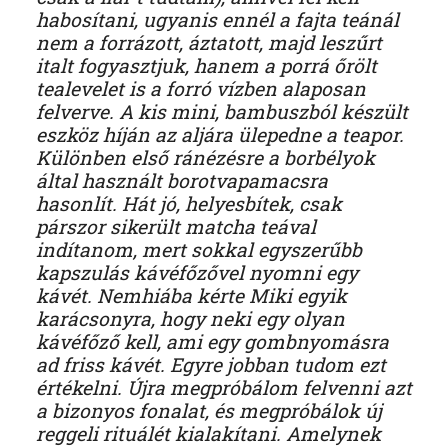
habosítani, ugyanis ennél a fajta teánál
nem a forrázott, áztatott, majd leszűrt
italt fogyasztjuk, hanem a porrá őrölt
tealevelet is a forró vízben alaposan
felverve. A kis mini, bambuszból készült
eszköz híján az aljára ülepedne a teapor.
Különben első ránézésre a borbélyok
által használt borotvapamacsra
hasonlít. Hát jó, helyesbítek, csak
párszor sikerült matcha teával
indítanom, mert sokkal egyszerűbb
kapszulás kávéfőzővel nyomni egy
kávét. Nemhiába kérte Miki egyik
karácsonyra, hogy neki egy olyan
kávéfőző kell, ami egy gombnyomásra
ad friss kávét. Egyre jobban tudom ezt
értékelni. Újra megpróbálom felvenni azt
a bizonyos fonalat, és megpróbálok új
reggeli rituálét kialakítani. Amelynek