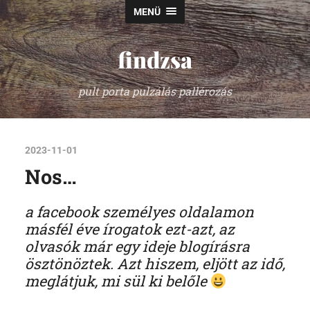
MENÜ
findzsa
pult porta pulzálás pallérozás
2023-11-01
Nos…
a facebook személyes oldalamon
másfél éve írogatok ezt-azt, az
olvasók már egy ideje blogírásra
ösztönöztek. Azt hiszem, eljött az idő,
meglátjuk, mi sül ki belőle