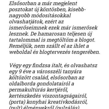
Elsősorban a már megjelent
posztokat új köntösben, kisebb-
nagyobb módosításokkal
olvashatjátok, ezért az
ismerőseimnek ezek már ismerősek
lesznek. De hamarosan teljesen új
tartalommal is megtöltöm a blogot.
Reméljük, nem szállt el az ihlet a
weboldal és blogtervezés tengerében.
Végy egy findzsa italt, és olvashatsz
egy 9 éve a városszéli tanyára
költözött család, elsősorban az
oldalborda gondolatairól a
permakultúrás kertjéről,
kertészkedés viszontagságairól,
(porta) konyhai kreatívkodásról,
(pult) élményekről (pulzálás)