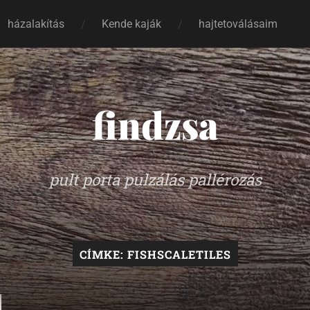
házalakítás
Kende kaják
hajtetoválásaim
findzsa
pult porta pulzálás pallérozás
CÍMKE:
FISHSCALETILES