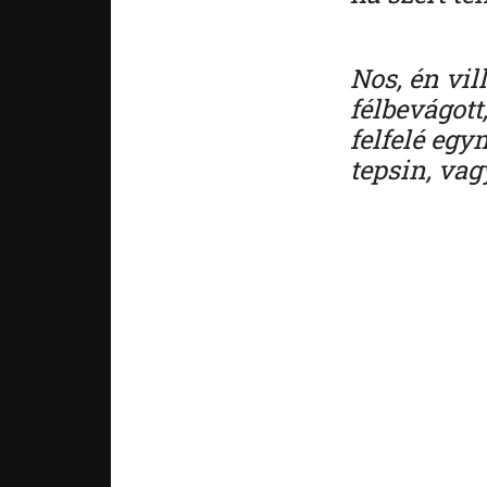
Nos, én vil
félbevágot
felfelé eg
tepsin, va