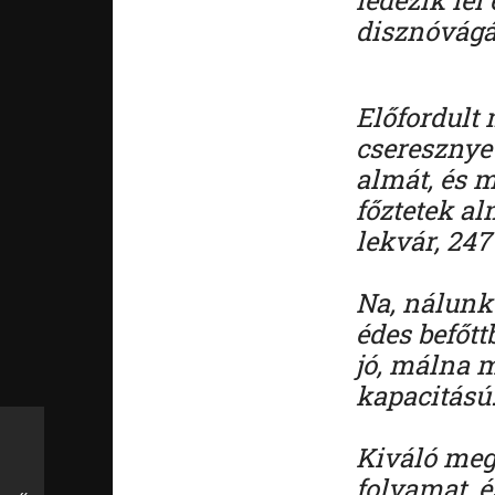
disznóvágás
Előfordult 
cseresznye
almát, és 
főztetek al
lekvár, 247
Na, nálunk
édes befőt
jó, málna m
kapacitású
Kiváló mego
folyamat, 