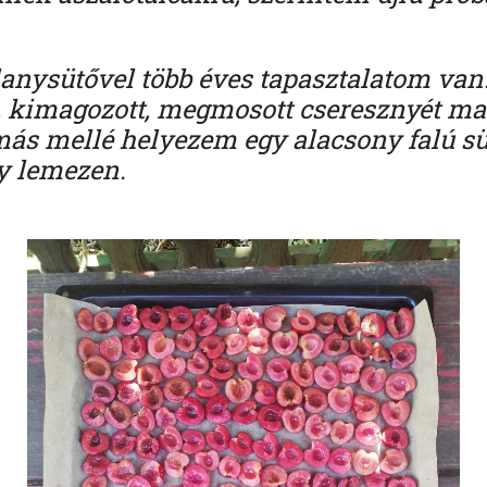
lanysütővel több éves tapasztalatom van:
t, kimagozott, megmosott cseresznyét m
ymás mellé helyezem egy alacsony falú s
gy lemezen.