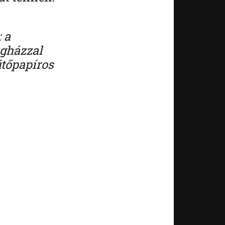
 a
agházzal
ütőpapíros