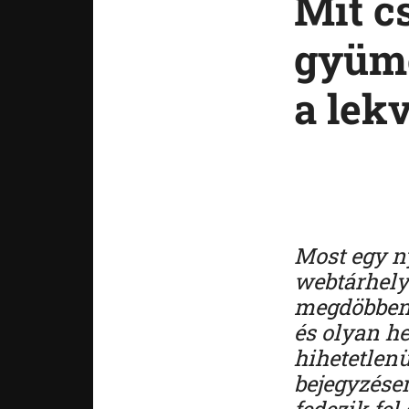
Mit c
gyümö
a lekv
Most egy n
webtárhely
megdöbbené
és olyan he
hihetetlenü
bejegyzése
fedezik fel