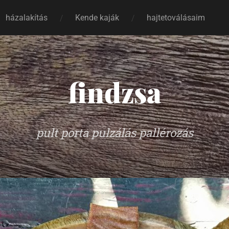
házalakítás
Kende kaják
hajtetoválásaim
findzsa
pult porta pulzálás pallérozás