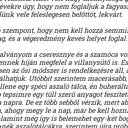
 évekre úgy, hogy nem foglaljuk a fagyasz
nk vele feleslegesen befőttöt, lekvárt.
 szempont, hogy nem kell hozzá semmi
g, és a végeredmény kevés helyet foglal
zalványom a cseresznye és a szamóca vol
ennek híján megfelel a villanysütő is. É
en az ősi módszer is rendelkezésre áll, a
álhatjuk. Utóbbit szerintem macerásabb,
llene egy spéci aszaló tálca, én buherált
tepsimre egy tüll szerű anyagot feszíte
 napra. De ez több sebből vérzik, mert a
, ahogy megy le a nap, már be kell hozni
alamint még így is belemehet egy-két bo
nnék aszalótálcákra, szerintem újra prób