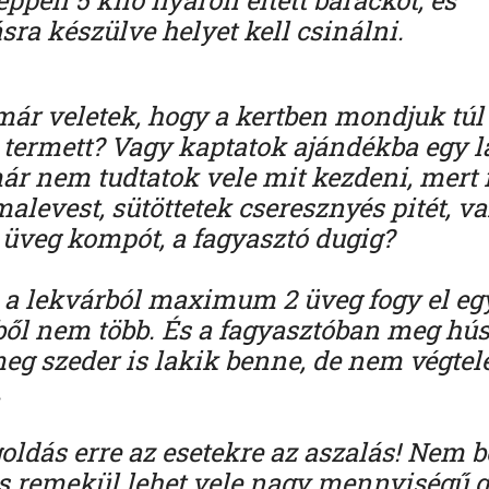
ra készülve helyet kell csinálni.
már veletek, hogy a kertben mondjuk túl
 termett? Vagy kaptatok ajándékba egy l
már nem tudtatok vele mit kezdeni, mert
malevest, sütöttetek cseresznyés pitét, v
 üveg kompót, a fagyasztó dugig?
 a lekvárból maximum 2 üveg fogy el eg
tből nem több. És a fagyasztóban meg hú
eg szeder is lakik benne, de nem végtel
.
ldás erre az esetekre az aszalás! Nem b
és remekül lehet vele nagy mennyiségű 