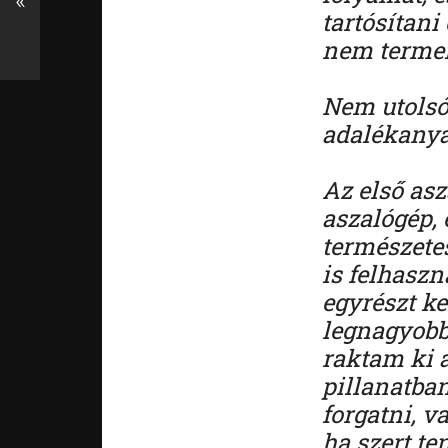
«
tartósítani
nem termelü
Nem utolsó
adalékanya
Az első as
aszalógép, 
természetes
is felhaszn
egyrészt ke
legnagyobb 
raktam ki a
pillanatban
forgatni, v
ha szert te