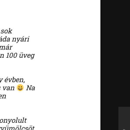
 sok
áda nyári
 már
an 100 üveg
y évben,
s van
Na
en
onyolult
gyümölcsöt