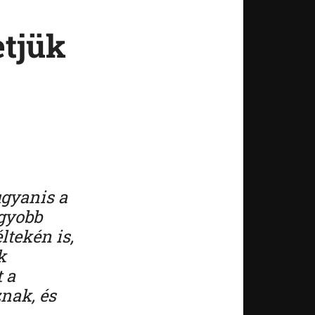
etjük
ugyanis a
agyobb
tekén is,
k
 a
nak, és