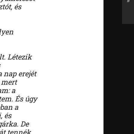
»
tót, és
lyen
.
t. Létezik
s
 nap erejét
 mert
am: a
ttem. És úgy
bban a
, és
gárka. De
át tennék.