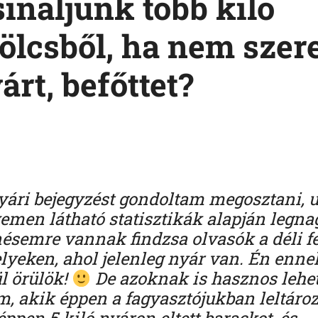
sináljunk több kiló
lcsből, ha nem szer
árt, befőttet?
yári bejegyzést gondoltam megosztani, 
emen látható statisztikák alapján legn
semre vannak findzsa olvasók a déli fél
lyeken, ahol jelenleg nyár van. Én enne
l örülök!
De azoknak is hasznos lehet
m, akik éppen a fagyasztójukban leltároz
 éppen 5 kiló nyáron eltett barackot, és