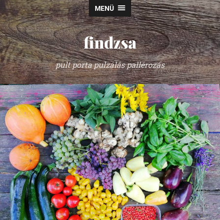
MENÜ
findzsa
pult porta pulzálás pallérozás