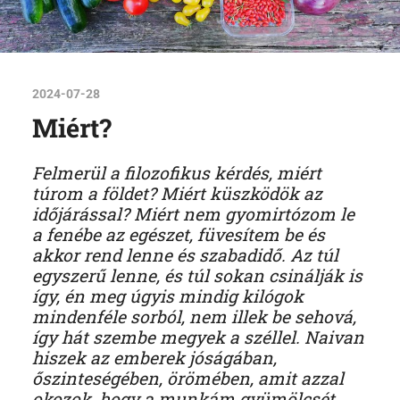
2024-07-28
Miért?
Felmerül a filozofikus kérdés, miért
túrom a földet? Miért küszködök az
időjárással? Miért nem gyomirtózom le
a fenébe az egészet, füvesítem be és
akkor rend lenne és szabadidő. Az túl
egyszerű lenne, és túl sokan csinálják is
így, én meg úgyis mindig kilógok
mindenféle sorból, nem illek be sehová,
így hát szembe megyek a széllel.
Naivan
hiszek az emberek jóságában,
őszinteségében, örömében, amit azzal
okozok, hogy a munkám gyümölcsét