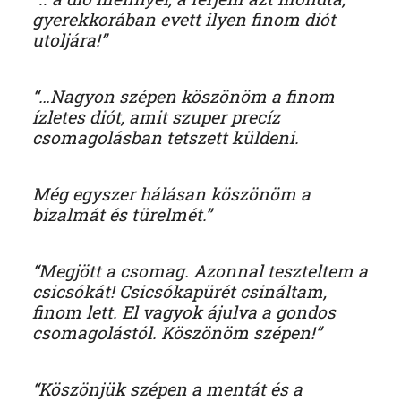
gyerekkorában evett ilyen finom diót
utoljára!”
“…Nagyon szépen köszönöm a finom
ízletes diót, amit szuper precíz
csomagolásban tetszett küldeni.
Még egyszer hálásan köszönöm a
bizalmát és türelmét.”
“Megjött a csomag. Azonnal teszteltem a
csicsókát! Csicsókapürét csináltam,
finom lett. El vagyok ájulva a gondos
csomagolástól. Köszönöm szépen!”
“Köszönjük szépen a mentát és a