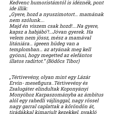
Kedvenc humoristámtól is idéznék, pont
ide illik:
„Gyere, hozd a nyuszimotort… mamának
nem szólunk….
Majd én viszem csak hozd!….Na gyere,
kapsz a habjábó’!…Jóvan gyerek. Ha
velem nem jössz, mész a mamával
litániára… igeeen hüdeg van a
templomban… az atyának meg kell
gyónni, hogy megetted az elefántos
illatos radírtot.” (Bödőcs Tibor)
„Tértivevény, olyan mint egy Lázár
Ervin- mesefigura..Tértivevény és
Zsalugáter elindultak Koponyányi
Monyóhoz Karpaszományba az ámbitus
alól egy rahedli vájlinggal, nagy rössel
nagy garral caplattak a kőröndön át,
tirádákkal kimarjult kezekkel, nyakló