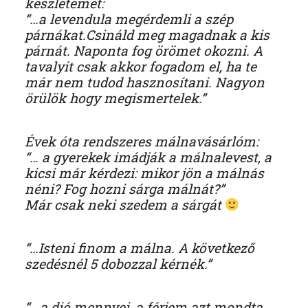
készletemet:
“…a levendula megérdemli a szép
párnákat.Csináld meg magadnak a kis
párnát. Naponta fog örömet okozni. A
tavalyit csak akkor fogadom el, ha te
már nem tudod hasznosítani. Nagyon
örülök hogy megismertelek.”
Évek óta rendszeres málnavásárlóm:
“… a gyerekek imádják a málnalevest, a
kicsi már kérdezi: mikor jön a málnás
néni? Fog hozni sárga málnát?”
Már csak neki szedem a sárgát
“…Isteni finom a málna. A következő
szedésnél 5 dobozzal kérnék.”
“.. a dió mennyei, a férjem azt mondta,