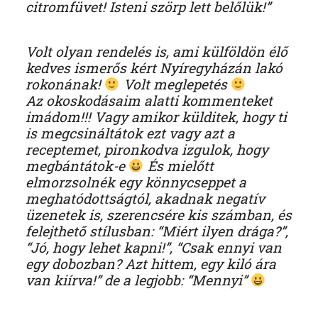
citromfüvet! Isteni szörp lett belőlük!”
Volt olyan rendelés is, ami külföldön élő
kedves ismerős kért Nyíregyházán lakó
rokonának!
Volt meglepetés
Az okoskodásaim alatti kommenteket
imádom!!! Vagy amikor külditek, hogy ti
is megcsináltátok ezt vagy azt a
receptemet, pironkodva izgulok, hogy
megbántátok-e
És mielőtt
elmorzsolnék egy könnycseppet a
meghatódottságtól, akadnak negatív
üzenetek is, szerencsére kis számban, és
felejthető stílusban: “Miért ilyen drága?”,
“Jó, hogy lehet kapni!”, “Csak ennyi van
egy dobozban? Azt hittem, egy kiló ára
van kiírva!” de a legjobb: “Mennyi”