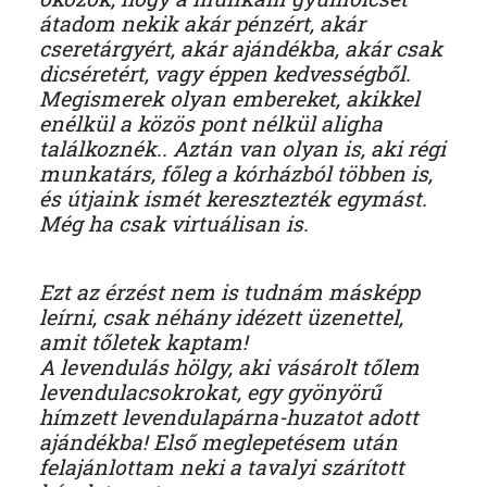
átadom nekik akár pénzért, akár
cseretárgyért, akár ajándékba, akár csak
dicséretért, vagy éppen kedvességből.
Megismerek olyan embereket, akikkel
enélkül a közös pont nélkül aligha
találkoznék.. Aztán van olyan is, aki régi
munkatárs, főleg a kórházból többen is,
és útjaink ismét keresztezték egymást.
Még ha csak virtuálisan is.
Ezt az érzést nem is tudnám másképp
leírni, csak néhány idézett üzenettel,
amit tőletek kaptam!
A levendulás hölgy, aki vásárolt tőlem
levendulacsokrokat, egy gyönyörű
hímzett levendulapárna-huzatot adott
ajándékba! Első meglepetésem után
felajánlottam neki a tavalyi szárított