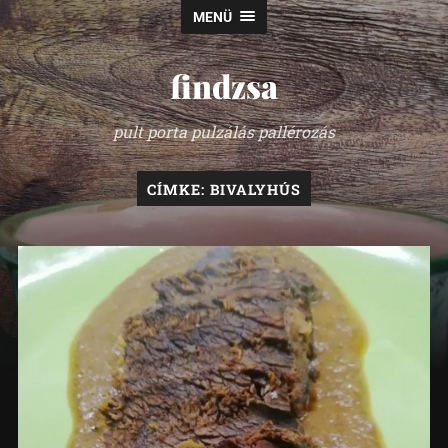
MENÜ
findzsa
pult porta pulzálás pallérozás
CÍMKE:
BIVALYHÚS