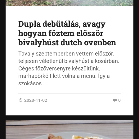
Dupla debütálás, avagy
hogyan főztem először
bivalyhúst dutch ovenben
Tavaly szeptemberben vettem először,
teljesen véletlenül bivalyhúst a kosárban.
Céges főzőversenyre készültünk,
marhapörkölt lett volna a menü. Így a
szokásos…
2023-11-02
0