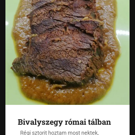
Bivalyszegy római tálban
Régi sztorit hoztam most nektek,