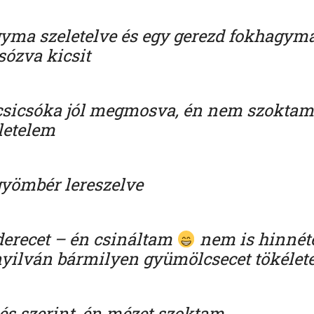
agyma szeletelve és egy gerezd fokhagym
sózva kicsit
csicsóka jól megmosva, én nem szokta
letelem
gyömbér lereszelve
ederecet – én csináltam
nem is hinnét
nyilván bármilyen gyümölcsecet tökélet
lés szerint, én mézet szoktam