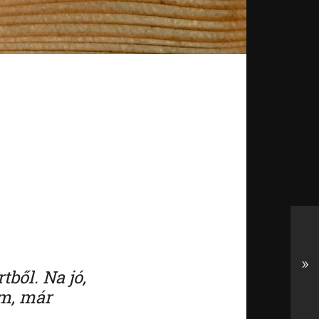
»
ből. Na jó,
om, már