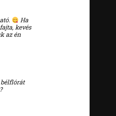
ató.
Ha
ajta, kevés
uk az én
bélflórát
?