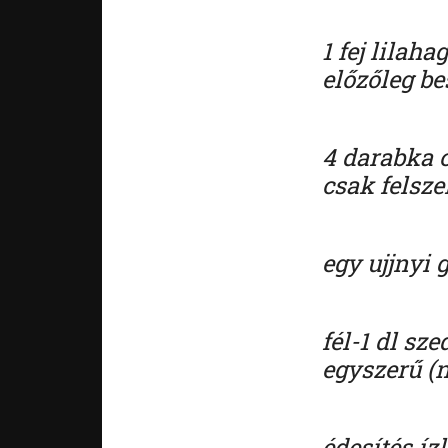
1 fej lilah
előzőleg be
4 darabka 
csak felsze
egy ujjnyi 
fél-1 dl sz
egyszerű (
édesítés íz