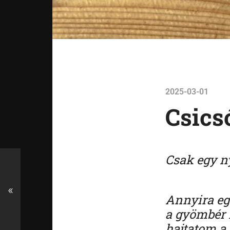
2025-03-01
Csics
Csak egy ny
«
Annyira egy
a gyömbér 
hajtatom a