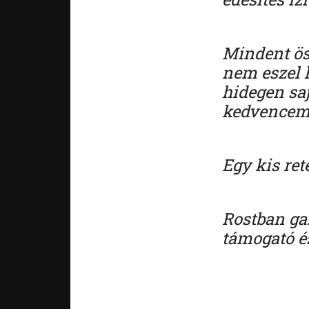
Mindent ös
nem eszel h
hidegen saj
kedvencem a
Egy kis ret
Rostban ga
támogató é