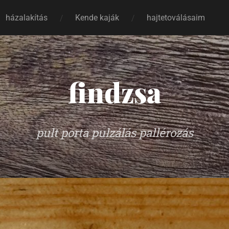
házalakítás
Kende kaják
hajtetoválásaim
findzsa
pult porta pulzálás pallérozás