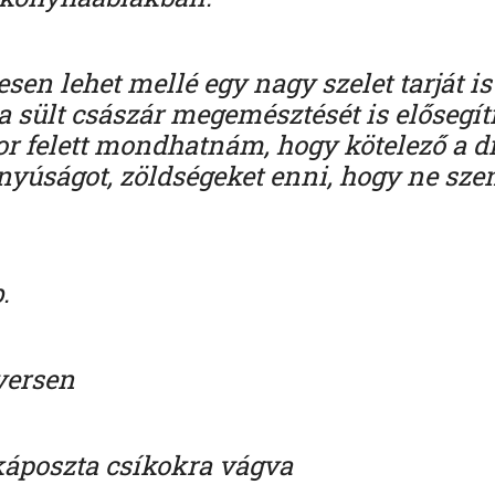
en lehet mellé egy nagy szelet tarját is
 sült császár megemésztését is elősegíti,
or felett mondhatnám, hogy kötelező a 
nyúságot, zöldségeket enni, hogy ne sze
.
yersen
akáposzta csíkokra vágva