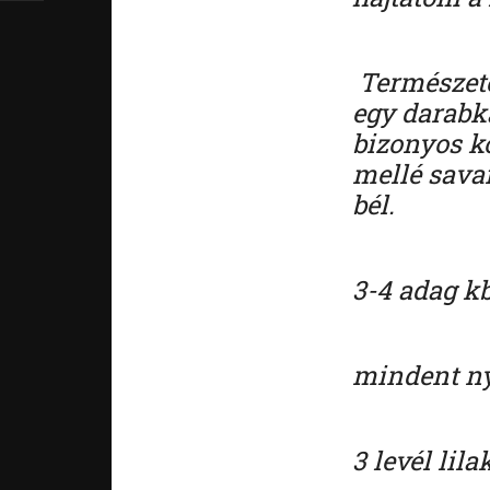
Természetes
egy darabka
bizonyos k
mellé sava
bél.
3-4 adag kb
mindent n
3 levél lil