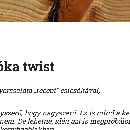
óka twist
erssaláta „recept” csicsókával,
szerű, hogy nagyszerű. Ez is mind a kert
nem. De lehetne, idén azt is megpróbál
 konyhaablakban.