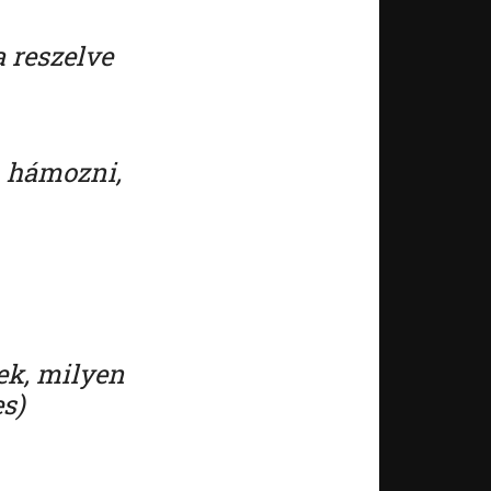
a reszelve
m hámozni,
ek, milyen
es)