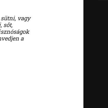
 sütni, vagy
 sőt,
disznóságok
nvedjen a