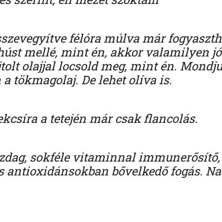
szevegyítve félóra múlva már fogyaszth
úst mellé, mint én, akkor valamilyen jóf
tolt olajjal locsold meg, mint én. Mondj
 tökmagolaj. De lehet olíva is.
ekcsíra a tetején már csak flancolás.
zdag, sokféle vitaminnal immunerősítő, 
s antioxidánsokban bővelkedő fogás. Na