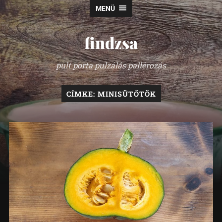
MENÜ
findzsa
pult porta pulzálás pallérozás
CÍMKE:
MINISÜTŐTÖK