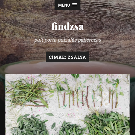
MENÜ
findzsa
pult porta pulzálás pallérozás
CÍMKE:
ZSÁLYA