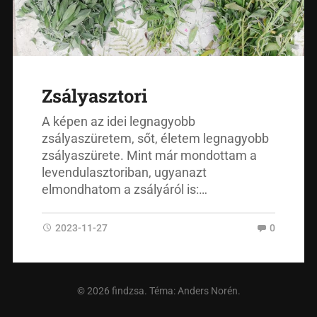
Zsályasztori
A képen az idei legnagyobb
zsályaszüretem, sőt, életem legnagyobb
zsályaszürete. Mint már mondottam a
levendulasztoriban, ugyanazt
elmondhatom a zsályáról is:…
2023-11-27
0
© 2026
findzsa
. Téma:
Anders Norén
.