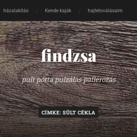
házalakítás
Kende kaják
hajtetoválásaim
findzsa
pult porta pulzálás pallérozás
CÍMKE:
SÜLT CÉKLA