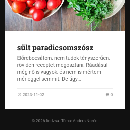
sült paradicsomszósz
Előrebocsátom, nem tudok tényszerűen,
röviden receptet megosztani. Ráadásul
még nő is vagyok, és nem is mértem
mérleggel semmit. De úgy…
2023-11-02
0
© 2026
findzsa
. Téma:
Anders Norén
.