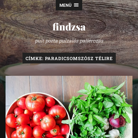
MENÜ
findzsa
pult porta pulzálás pallérozás
CÍMKE:
PARADICSOMSZÓSZ TÉLIRE