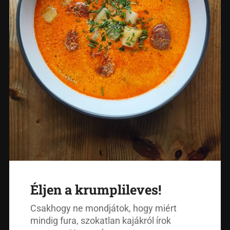
Éljen a krumplileves!
Csakhogy ne mondjátok, hogy miért
mindig fura, szokatlan kajákról írok