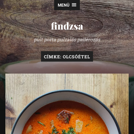
MENÜ
findzsa
pult porta pulzálás pallérozás
CÍMKE:
OLCSÓÉTEL