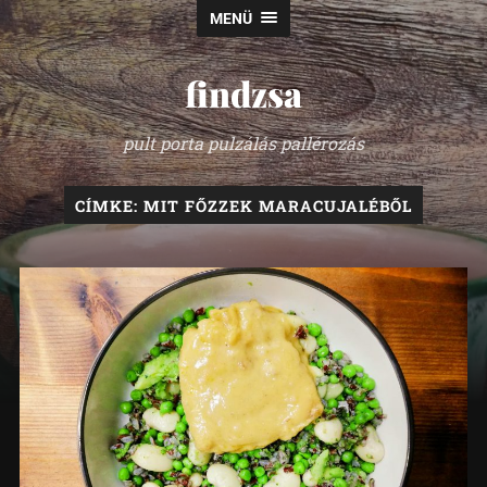
MENÜ
findzsa
pult porta pulzálás pallérozás
CÍMKE:
MIT FŐZZEK MARACUJALÉBŐL