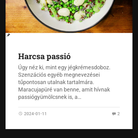
Harcsa passió
Úgy néz ki, mint egy jégkrémesdoboz.
Szenzációs egyéb megnevezései
tűpontosan utalnak tartalmára.
Maracujapüré van benne, amit hívnak
passiógyümölcsnek is, a…
2024-01-11
2