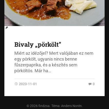
Bivaly „pörkölt”
Miért az idézőjel? Mert valójában ez nem
egy pörkölt, ugyanis nincs benne
fűszerpaprika, és a készítés sem
pörköltös. Már ha…
2023-11-01
0
© 2026
findzsa
. Téma:
Anders Norén
.