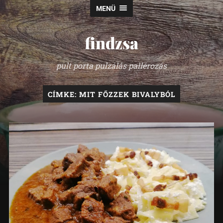
MENÜ
findzsa
pult porta pulzálás pallérozás
CÍMKE:
MIT FŐZZEK BIVALYBÓL