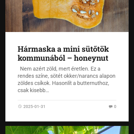
Hármaska a mini sütőtök
kommunából – honeynut
Nem azért zöld, mert éretlen. Ez a
rendes színe, sötét okker/narancs alapon
zöldes csíkok. Hasonlít a butternuthoz,
csak kisebb…
2025-01-31
0