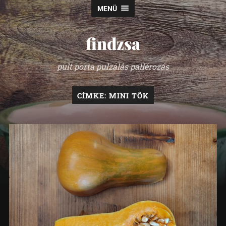
MENÜ
findzsa
pult porta pulzálás pallérozás
CÍMKE:
MINI TÖK