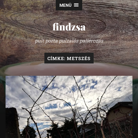
MENÜ
findzsa
pult porta pulzálás pallérozás
CÍMKE:
METSZÉS