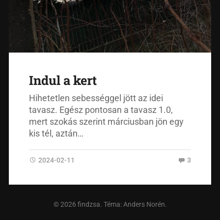
Indul a kert
Hihetetlen sebességgel jött az idei
tavasz. Egész pontosan a tavasz 1.0,
mert szokás szerint márciusban jön egy
kis tél, aztán…
2024-02-11
3
© 2026
findzsa
. Téma:
Anders Norén
.