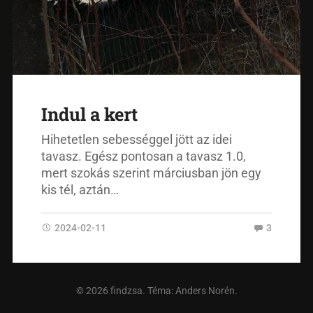
Indul a kert
Hihetetlen sebességgel jött az idei
tavasz. Egész pontosan a tavasz 1.0,
mert szokás szerint márciusban jön egy
kis tél, aztán…
2024-02-11
3
© 2026
findzsa
. Téma:
Anders Norén
.