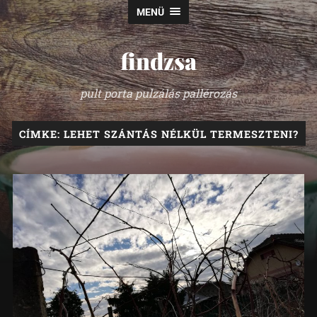
MENÜ
findzsa
pult porta pulzálás pallérozás
CÍMKE:
LEHET SZÁNTÁS NÉLKÜL TERMESZTENI?