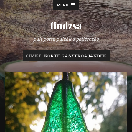
MENÜ
findzsa
pult porta pulzálás pallérozás
CÍMKE:
KÖRTE GASZTROAJÁNDÉK