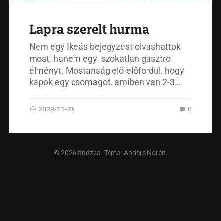
Lapra szerelt hurma
Nem egy Ikeás bejegyzést olvashattok
most, hanem egy szokatlan gasztro
élményt. Mostanság elő-előfordul, hogy
kapok egy csomagot, amiben van 2-3…
2023-11-28
0
© 2026
findzsa
. Téma:
Anders Norén
.