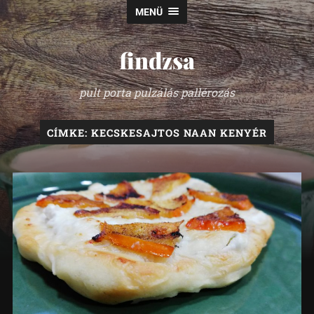
MENÜ
findzsa
pult porta pulzálás pallérozás
CÍMKE:
KECSKESAJTOS NAAN KENYÉR