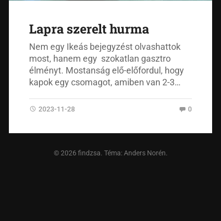
Lapra szerelt hurma
Nem egy Ikeás bejegyzést olvashattok
most, hanem egy szokatlan gasztro
élményt. Mostanság elő-előfordul, hogy
kapok egy csomagot, amiben van 2-3…
2023-11-28
0
© 2026
findzsa
. Téma:
Anders Norén
.