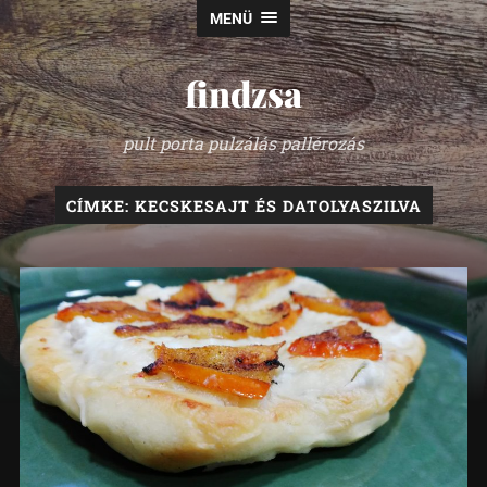
MENÜ
findzsa
pult porta pulzálás pallérozás
CÍMKE:
KECSKESAJT ÉS DATOLYASZILVA