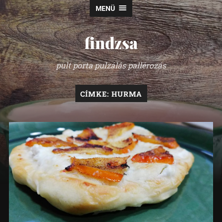
MENÜ
findzsa
pult porta pulzálás pallérozás
CÍMKE:
HURMA