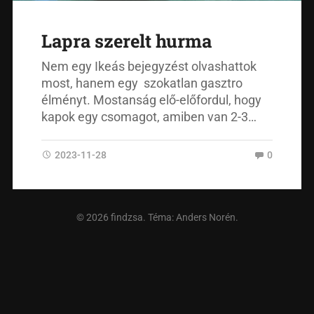
Lapra szerelt hurma
Nem egy Ikeás bejegyzést olvashattok
most, hanem egy szokatlan gasztro
élményt. Mostanság elő-előfordul, hogy
kapok egy csomagot, amiben van 2-3…
2023-11-28
0
© 2026
findzsa
. Téma:
Anders Norén
.