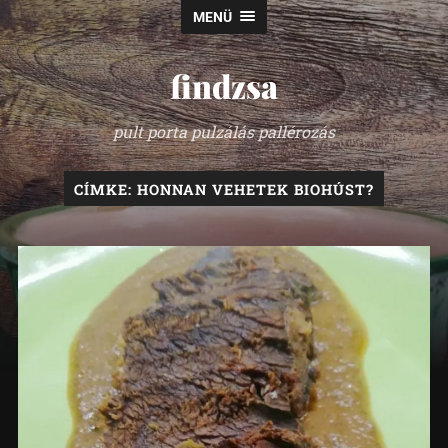
MENÜ
findzsa
pult porta pulzálás pallérozás
CÍMKE:
HONNAN VEHETEK BIOHÚST?