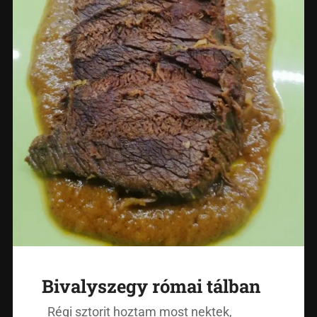
Bivalyszegy római tálban
Régi sztorit hoztam most nektek,