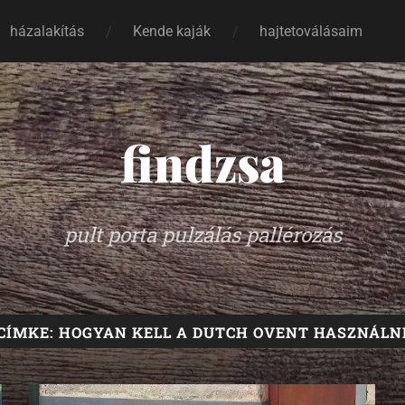
házalakítás
Kende kaják
hajtetoválásaim
findzsa
pult porta pulzálás pallérozás
CÍMKE:
HOGYAN KELL A DUTCH OVENT HASZNÁLN