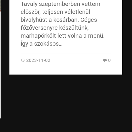
Tavaly szeptemberben vettem
először, teljesen véletlenül
bivalyhúst a kosárban. Céges
főzőversenyre készültünk,
marhapörkölt lett volna a menü.
Így a szokásos…
2023-11-02
0