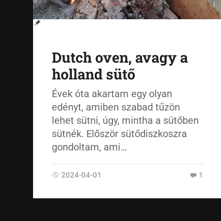
Dutch oven, avagy a
holland sütő
Évek óta akartam egy olyan
edényt, amiben szabad tűzön
lehet sütni, úgy, mintha a sütőben
sütnék. Először sütődiszkoszra
gondoltam, ami…
2024-04-01
1