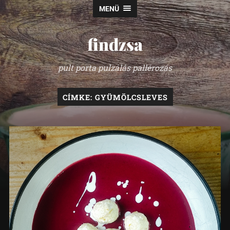
MENÜ
findzsa
pult porta pulzálás pallérozás
CÍMKE:
GYÜMÖLCSLEVES