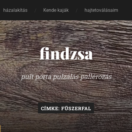
házalakítás
Kende kaják
hajtetoválásaim
findzsa
pult porta pulzálás pallérozás
CÍMKE:
FŰSZERFAL