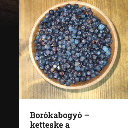
Borókabogyó –
ketteske a