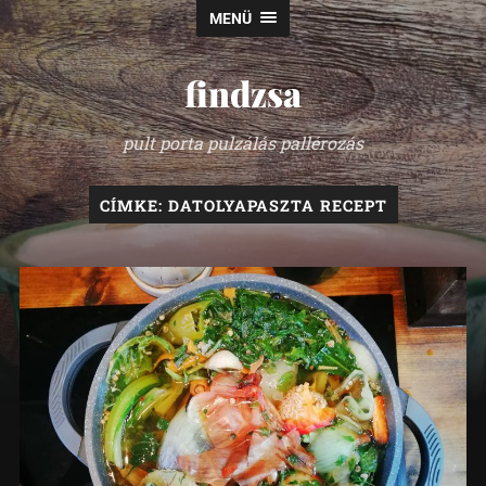
MENÜ
findzsa
pult porta pulzálás pallérozás
CÍMKE:
DATOLYAPASZTA RECEPT