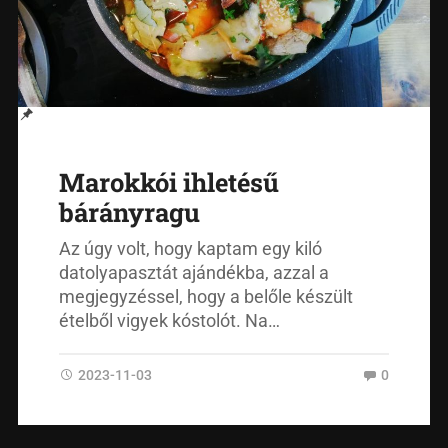
Marokkói ihletésű
bárányragu
Az úgy volt, hogy kaptam egy kiló
datolyapasztát ajándékba, azzal a
megjegyzéssel, hogy a belőle készült
ételből vigyek kóstolót. Na…
2023-11-03
0