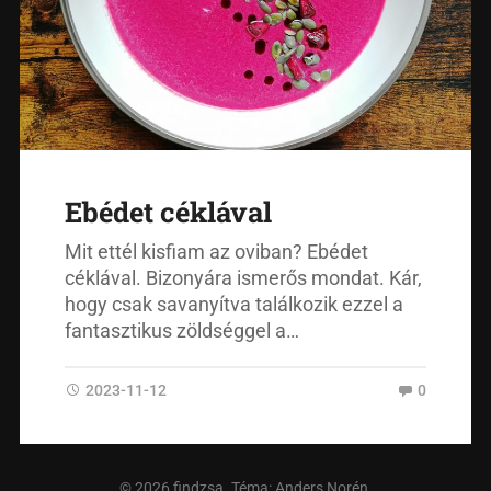
Ebédet céklával
Mit ettél kisfiam az oviban? Ebédet
céklával. Bizonyára ismerős mondat. Kár,
hogy csak savanyítva találkozik ezzel a
fantasztikus zöldséggel a…
2023-11-12
0
© 2026
findzsa
. Téma:
Anders Norén
.