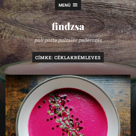
MENÜ
findzsa
pult porta pulzálás pallérozás
CÍMKE:
CÉKLAKRÉMLEVES