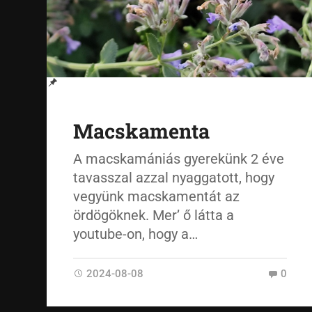
Macskamenta
A macskamániás gyerekünk 2 éve
tavasszal azzal nyaggatott, hogy
vegyünk macskamentát az
ördögöknek. Mer’ ő látta a
youtube-on, hogy a…
2024-08-08
0