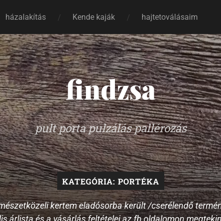
házalakítás
Kende kaják
hajtetoválásaim
findzsa
pult porta pulzálás pallérozás
KATEGÓRIA:
PORTÉKA
mészetközeli kertem eladósorba került /cserélendő termén
is árlista és a vásárlás feltételei az fb oldalomon megteki