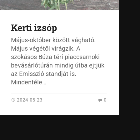
Kerti izsóp
Május-október között vágható.
Május végétől virágzik. A
szokásos Búza téri piaccsarnoki
bevásárlótúrán mindig útba ejtjük
az Emisszió standját is.
Mindenféle…
2024-05-23
0