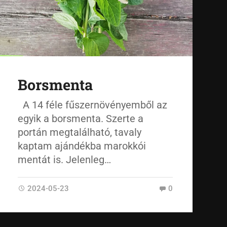
Borsmenta
A 14 féle fűszernövényemből az
egyik a borsmenta. Szerte a
portán megtalálható, tavaly
kaptam ajándékba marokkói
mentát is. Jelenleg…
2024-05-23
0