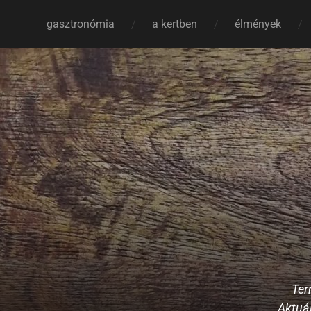
gasztronómia
a kertben
élmények
Ter
Aktuál