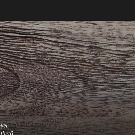
yei.
nthető.