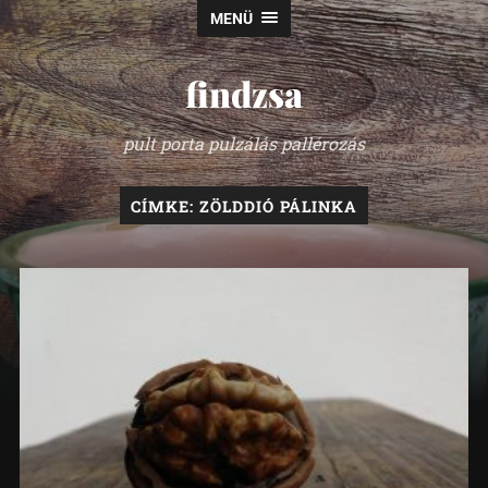
MENÜ
findzsa
pult porta pulzálás pallérozás
CÍMKE:
ZÖLDDIÓ PÁLINKA