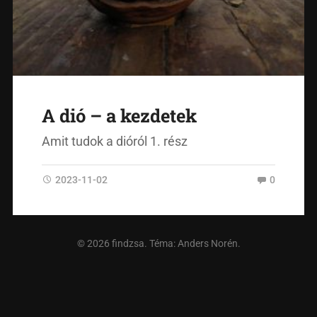
A dió – a kezdetek
Amit tudok a dióról 1. rész
2023-11-02
0
© 2026
findzsa
. Téma:
Anders Norén
.