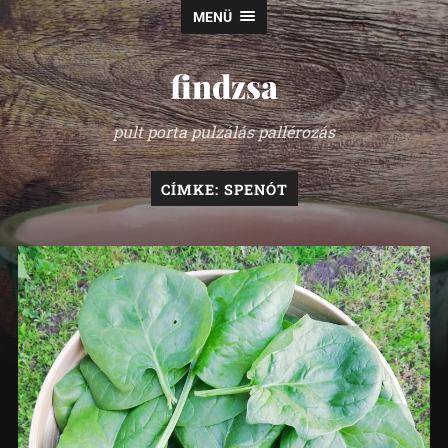
MENÜ
findzsa
pult porta pulzálás pallérozás
CÍMKE:
SPENÓT