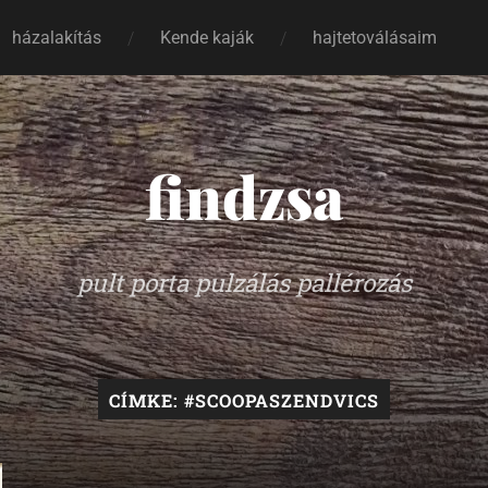
házalakítás
Kende kaják
hajtetoválásaim
findzsa
pult porta pulzálás pallérozás
CÍMKE:
#SCOOPASZENDVICS