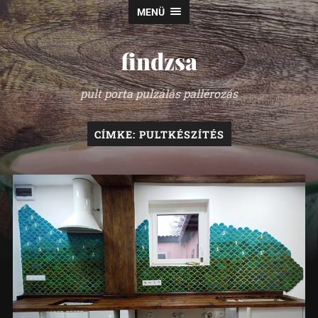
MENÜ
findzsa
pult porta pulzálás pallérozás
CÍMKE:
PULTKÉSZÍTÉS