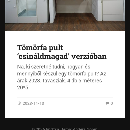
Tömörfa pult
‘csináldmagad’ verzióban
Na, ki szeretné tudni, hogyan és
mennyiből készül egy tömörfa pult? Az
árak 2023. tavasziak. 4 db 6 méteres
20*5…
2023-11-13
0
© 2026
findzsa
. Téma:
Anders Norén
.