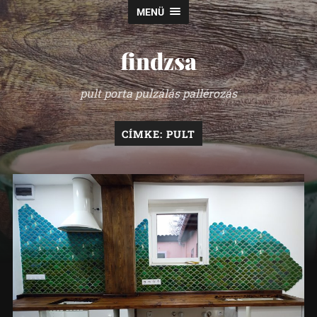
MENÜ
findzsa
pult porta pulzálás pallérozás
CÍMKE:
PULT