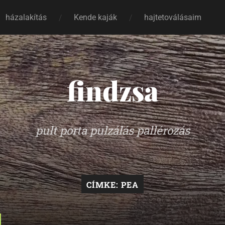
házalakítás
Kende kaják
hajtetoválásaim
findzsa
pult porta pulzálás pallérozás
CÍMKE:
PEA