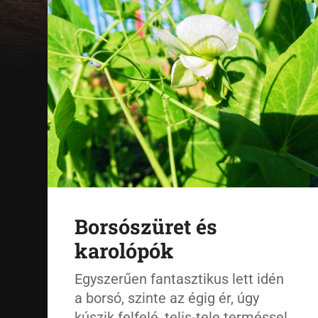
Borsószüret és
karolópók
Egyszerűen fantasztikus lett idén
a borsó, szinte az égig ér, úgy
kúszik felfelé, telis-tele terméssel.