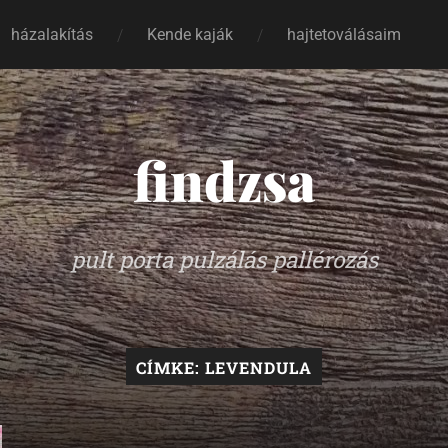
házalakítás
Kende kaják
hajtetoválásaim
findzsa
pult porta pulzálás pallérozás
CÍMKE:
LEVENDULA