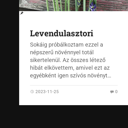
Levendulasztori
Sokáig próbálkoztam ezzel a
népszerű növénnyel totál
sikertelenül. Az összes létező
hibát elkövettem, amivel ezt az
egyébként igen szívós növényt…
2023-11-25
0